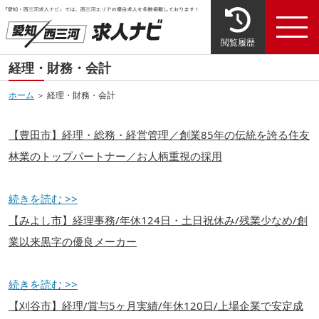
閲覧履歴
経理・財務・会計
ホーム
＞ 経理・財務・会計
【豊田市】経理・総務・経営管理／創業85年の伝統を誇る住友
林業のトップパートナー／お人柄重視の採用
続きを読む >>
【みよし市】経理事務/年休124日・土日祝休み/残業少なめ/創
業以来黒字の優良メーカー
続きを読む >>
【刈谷市】経理/賞与5ヶ月実績/年休120日/上場企業で安定成