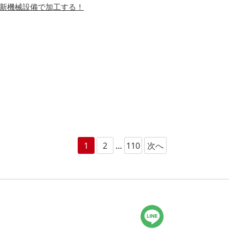
最新機械設備で加工する！
1
2
…
110
次へ