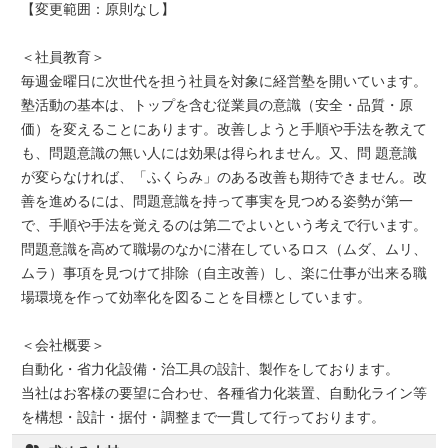
【変更範囲：原則なし】
＜社員教育＞
毎週金曜日に次世代を担う社員を対象に経営塾を開いています。
塾活動の基本は、トップを含む従業員の意識（安全・品質・原
価）を変えることにあります。改善しようと手順や手法を教えて
も、問題意識の無い人には効果は得られません。又、問 題意識
が変らなければ、「ふくらみ」のある改善も期待できません。改
善を進めるには、問題意識を持って事実を見つめる姿勢が第一
で、手順や手法を覚えるのは第二でよいという考えで行います。
問題意識を高めて職場のなかに潜在しているロス（ムダ、ムリ、
ムラ）事項を見つけて排除（自主改善）し、楽に仕事が出来る職
場環境を作って効率化を図ることを目標としています。
＜会社概要＞
自動化・省力化設備・治工具の設計、製作をしております。
当社はお客様の要望に合わせ、各種省力化装置、自動化ライン等
を構想・設計・据付・調整まで一貫して行っております。