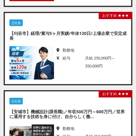
おすすめ ★★★
正社員
【刈谷市】経理/賞与5ヶ月実績/年休120日/上場企業で安定成
長
勤務地
給与
月給 250,000円～
350,000円
おすすめ ★★★
正社員
【安城市】機械設計(課長職)／年収500万円～600万円／世界
に通用する技術を身に付け、自分らしく働...
勤務地