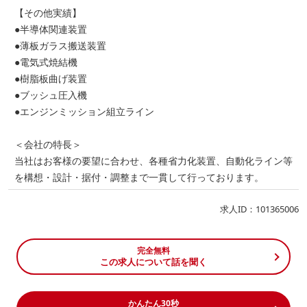
【その他実績】
●半導体関連装置
●薄板ガラス搬送装置
●電気式焼結機
●樹脂板曲げ装置
●ブッシュ圧入機
●エンジンミッション組立ライン
＜会社の特長＞
当社はお客様の要望に合わせ、各種省力化装置、自動化ライン等
を構想・設計・据付・調整まで一貫して行っております。
求人ID：101365006
完全無料
この求人について話を聞く
かんたん30秒