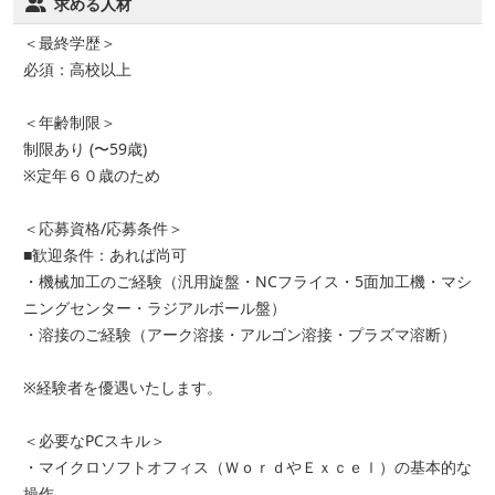
求める人材
＜最終学歴＞
必須：高校以上
＜年齢制限＞
制限あり (〜59歳)
※定年６０歳のため
＜応募資格/応募条件＞
■歓迎条件：あれば尚可
・機械加工のご経験（汎用旋盤・NCフライス・5面加工機・マシ
ニングセンター・ラジアルボール盤）
・溶接のご経験（アーク溶接・アルゴン溶接・プラズマ溶断）
※経験者を優遇いたします。
＜必要なPCスキル＞
・マイクロソフトオフィス（ＷｏｒｄやＥｘｃｅｌ）の基本的な
操作