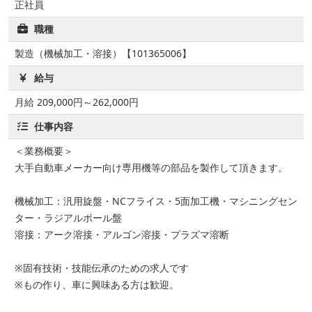
正社員
職種
製造（機械加工・溶接）【101365006】
給与
月給 209,000円～262,000円
仕事内容
＜業務概要＞
大手自動車メーカー向け専用機等の部品を製作して頂きます。
機械加工：汎用旋盤・NCフライス・5面加工機・マシニングセン
ター・ラジアルボール盤
溶接：アーク溶接・アルゴン溶接・プラズマ溶断
※固有技術・技能伝承のための求人です
※もの作り、車に興味ある方は歓迎。