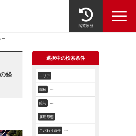
閲覧履歴
カー
選択中の検索条件
上の経
エリア
---
職種
---
給与
---
雇用形態
---
こだわり条件
---