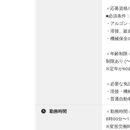
＜応募資格
■必須条件
・アルゴン
・溶接、鈑
・機械保全
＜年齢制限
制限あり (〜
※定年が60
＜必要な免
・溶接・機
・普通自動
勤務時間
＜勤務時間
8時00分〜1
※変形労働時