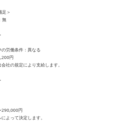
補足＞
：無
＞
月
中の労働条件：異なる
200円
は会社の規定により支給します。
＞
〜290,000円
ルによって決定します。