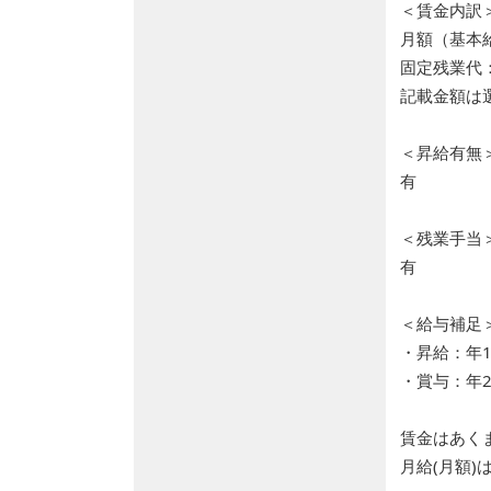
＜賃金内訳
月額（基本給）
固定残業代
記載金額は
＜昇給有無
有
＜残業手当
有
＜給与補足
・昇給：年
・賞与：年2
賃金はあく
月給(月額