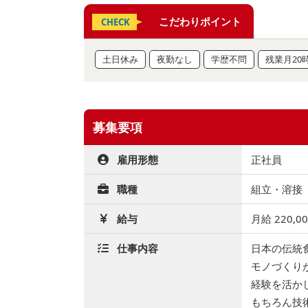
こだわりポイント
CHECK
土日休み
夜勤なし
学歴不問
残業月20
募集要項
雇用形態
正社員
職種
組立・溶接【9
給与
月給 220,0
仕事内容
日本の伝統
モノづくり
経験を活か
もちろん技