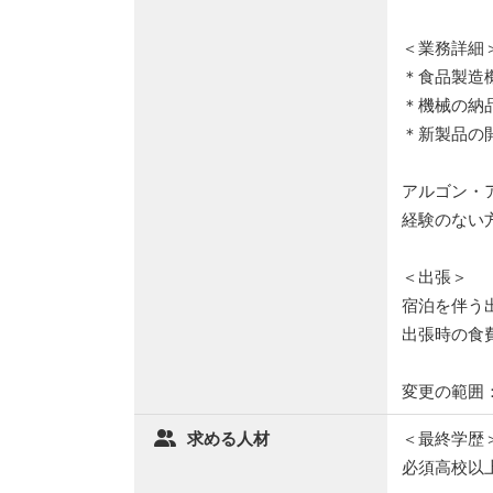
＜業務詳細
＊食品製造
＊機械の納
＊新製品の
アルゴン・
経験のない
＜出張＞
宿泊を伴う
出張時の食
変更の範囲
求める人材
＜最終学歴
必須高校以