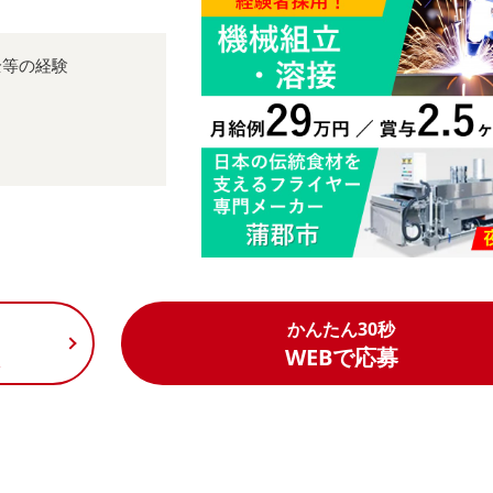
全等の経験
かんたん30秒
く
WEBで応募