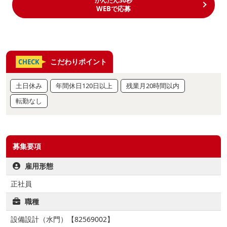
かんたん30秒
WEBで応募
こだわりポイント
CHECK
土日休み
年間休日120日以上
残業月20時間以内
転勤なし
募集要項
雇用形態
正社員
職種
設備設計（水門）【82569002】