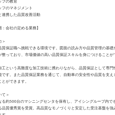
ッフの教育
ッフのマネジメント
と連携した品質改善活動
囲：会社の定める業務】
力＞
品質保証職へ挑戦できる環境です。図面の読み方や品質管理の基礎
が整っており、市場価値の高い品質保証スキルを身につけることが
加工という高難度な加工技術に携わりながら、品質保証として専門
能です。また品質保証業務を通じて、自動車の安全性や品質を支え
ことができます。
いて＞
なる約500台のマシニングセンタを保有し、アイシングループ内で
る品質優秀賞を受賞。高品質なモノづくりと安定した受注基盤を強
ます。