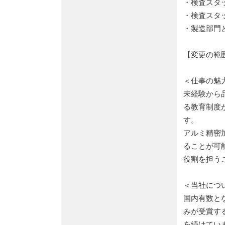
・検査スタ
・検査スタ
・製造部門
【変更の範
＜仕事の魅
未経験から
る教育制度
す。
アルミ精密
ることが可
役割を担う
＜当社につ
国内有数と
みが受賞す
を続けてい