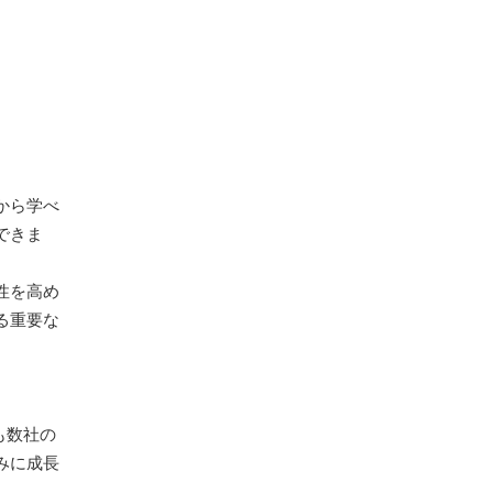
から学べ
できま
性を高め
る重要な
も数社の
みに成長