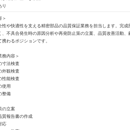
あり
容＞
全性や快適性を支える精密部品の品質保証業務を担当します。完成
く、不具合発生時の原因分析や再発防止策の立案、品質改善活動、
て携わるポジションです。
業務内容＞
の寸法検査
の外観検査
の性能検査
の使用
の整備
策の立案
品質報告書の作成
対応