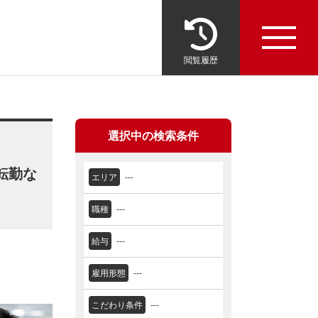
閲覧履歴
選択中の検索条件
転勤な
エリア
---
職種
---
給与
---
雇用形態
---
こだわり条件
---