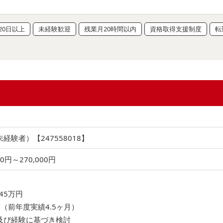
20日以上
未経験歓迎
残業月20時間以内
資格取得支援制度
転
経験者）【247558018】
00円～270,000円
〉
45万円
（前年度実績4.5ヶ月）
及び経験に基づき検討