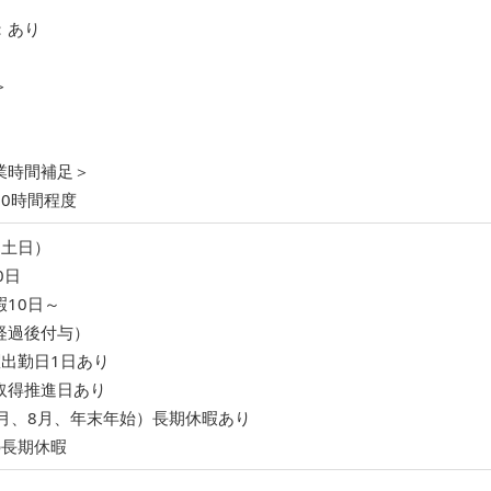
：あり
＞
業時間補足＞
10時間程度
（土日）
0日
10日～
経過後付与）
曜出勤日1日あり
取得推進日あり
5月、8月、年末年始）長期休暇あり
の長期休暇