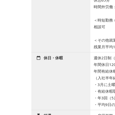
休憩65分
時間外労働
＜時短勤務
相談可
＜その他就
残業月平均
休日・休暇
週休2日制
年間休日12
年間有給休暇
（入社半年
・3月に土
・有給休暇
・年3回（
・平均9日