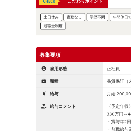
こだわりポイント
CHECK
土日休み
夜勤なし
学歴不問
年間休日1
退職金制度
募集要項
雇用形態
正社員
職種
品質保証（未
給与
月給 200,0
給与コメント
〈予定年収
330万円～4
・賞与年2回
・前職給与