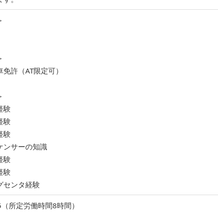
＞
＞
車免許（AT限定可）
＞
経験
経験
経験
ケンサーの知識
経験
経験
グセンタ経験
:05（所定労働時間8時間）