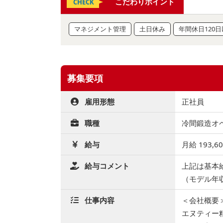
こだわりポイント
CHECK
マネジメント管理
土日休み
年間休日120
募集要項
雇用形態
正社員
職種
冷間鍛造オペ
給与
月給 193,6
給与コメント
上記は基本
（モデル年収
仕事内容
＜会社概要
エヌティー