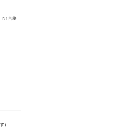
）N1合格
ます）