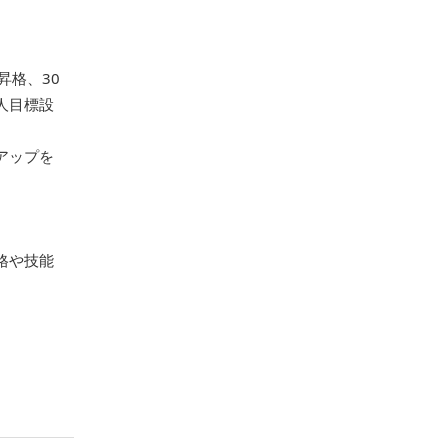
昇格、30
人目標設
アップを
格や技能