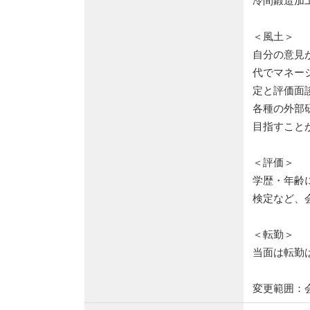
冷間鍛造加
＜風土＞
自分の意見
代でマネー
定と評価面
各種の外部
目指すこと
＜評価＞
学歴・年齢
検定など、
＜転勤＞
当面は転勤
変更範囲：