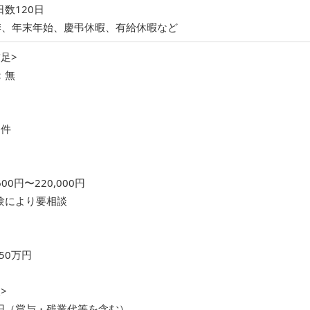
数120日
季、年末年始、慶弔休暇、有給休暇など
足>
：無
条件
00円〜220,000円
験により要相談
50万円
>
万円（賞与・残業代等を含む）