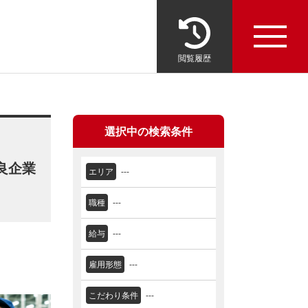
閲覧履歴
選択中の検索条件
良企業
エリア
---
職種
---
給与
---
雇用形態
---
こだわり条件
---