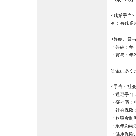
<残業手当>
有：有残業
<昇給、賞与
・昇給：年
・賞与：年
賃金はあく
<手当・社
・通勤手当
・寮社宅：
・社会保険
・退職金制
・永年勤続
・健康保険