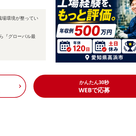
職場環境が整ってい
から『グローバル最
かんたん30秒
く
WEBで応募