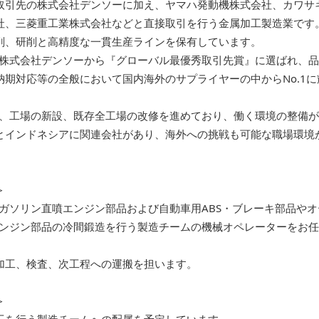
取引先の株式会社デンソーに加え、ヤマハ発動機株式会社、カワサ
社、三菱重工業株式会社などと直接取引を行う金属加工製造業です
削、研削と高精度な一貫生産ラインを保有しています。
には株式会社デンソーから『グローバル最優秀取引先賞』に選ばれ、
納期対応等の全般において国内海外のサプライヤーの中からNo.1に
以降、工場の新設、既存全工場の改修を進めており、働く環境の整備
とインドネシアに関連会社があり、海外への挑戦も可能な職場環境
＞
/ガソリン直噴エンジン部品および自動車用ABS・ブレーキ部品やオ
エンジン部品の冷間鍛造を行う製造チームの機械オペレーターをお
加工、検査、次工程への運搬を担います。
＞