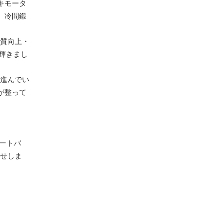
キモータ
。冷間鍛
品質向上・
輝きまし
が進んでい
が整って
ートバ
任せしま