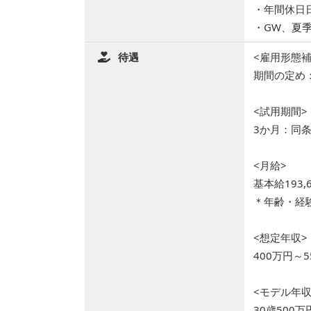
・年間休日日
・GW、夏
待遇
<雇用形態補
期間の定め
<試用期間>
3か月：同
<月給>
基本給193,6
＊年齢・経
<想定年収>
400万円～5
<モデル年収
30歳500