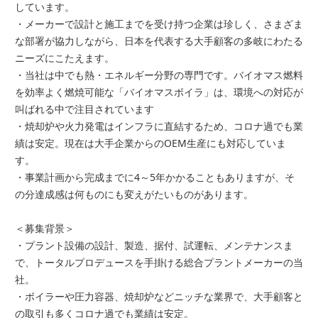
しています。
・メーカーで設計と施工までを受け持つ企業は珍しく、さまざま
な部署が協力しながら、日本を代表する大手顧客の多岐にわたる
ニーズにこたえます。
・当社は中でも熱・エネルギー分野の専門です。バイオマス燃料
を効率よく燃焼可能な「バイオマスボイラ」は、環境への対応が
叫ばれる中で注目されています
・焼却炉や火力発電はインフラに直結するため、コロナ過でも業
績は安定。現在は大手企業からのOEM生産にも対応していま
す。
・事業計画から完成までに4～5年かかることもありますが、そ
の分達成感は何ものにも変えがたいものがあります。
＜募集背景＞
・プラント設備の設計、製造、据付、試運転、メンテナンスま
で、トータルプロデュースを手掛ける総合プラントメーカーの当
社。
・ボイラーや圧力容器、焼却炉などニッチな業界で、大手顧客と
の取引も多くコロナ過でも業績は安定。