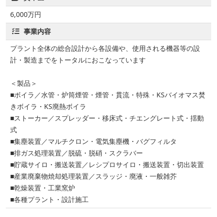
6,000万円
事業内容
プラント全体の総合設計から各設備や、使用される機器等の設
計・製造までをトータルにおこなっています
＜製品＞
■ボイラ／水管・炉筒煙管・煙管・貫流・特殊・KSバイオマス焚
きボイラ・KS廃熱ボイラ
■ストーカー／スプレッダー・移床式・チエングレート式・揺動
式
■集塵装置／マルチクロン・電気集塵機・バグフィルタ
■排ガス処理装置／脱硫・脱硝・スクラバー
■貯蔵サイロ・搬送装置／レシプロサイロ・搬送装置・切出装置
■産業廃棄物焼却処理装置／スラッジ・廃液・一般雑芥
■乾燥装置・工業窯炉
■各種プラント・設計施工