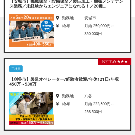
【安城市】機械保全・設備保全／製缶加工・機械メンテナン
ス業務／未経験からエンジニアになれる！／20種...
勤務地
安城市
給与
月給 250,000円～
350,000円
おすすめ ★★★
正社員
【刈谷市】製造オペレーター/経験者歓迎/年休121日/年収
450万～530万
勤務地
刈谷
給与
月給 233,500円～
258,500円