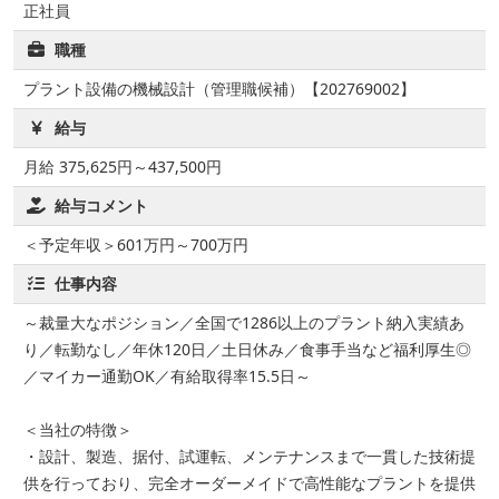
正社員
職種
プラント設備の機械設計（管理職候補）【202769002】
給与
月給 375,625円～437,500円
給与コメント
＜予定年収＞601万円～700万円
仕事内容
～裁量大なポジション／全国で1286以上のプラント納入実績あ
り／転勤なし／年休120日／土日休み／食事手当など福利厚生◎
／マイカー通勤OK／有給取得率15.5日～
＜当社の特徴＞
・設計、製造、据付、試運転、メンテナンスまで一貫した技術提
供を行っており、完全オーダーメイドで高性能なプラントを提供