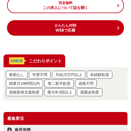
完全無料
この求人について話を聞く
かんたん30秒
WEBで応募
こだわりポイント
CHECK
夜勤なし
学歴不問
月給25万円以上
未経験歓迎
残業月20時間以内
第二新卒歓迎
資格不問
資格取得支援制度
賞与年3回以上
退職金制度
募集要項
雇用形態