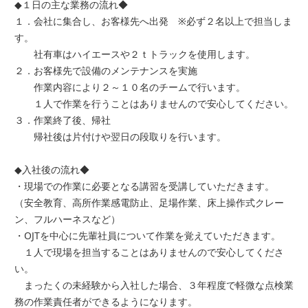
◆１日の主な業務の流れ◆
１．会社に集合し、お客様先へ出発 ※必ず２名以上で担当しま
す。
社有車はハイエースや２ｔトラックを使用します。
２．お客様先で設備のメンテナンスを実施
作業内容により２～１０名のチームで行います。
１人で作業を行うことはありませんので安心してください。
３．作業終了後、帰社
帰社後は片付けや翌日の段取りを行います。
◆入社後の流れ◆
・現場での作業に必要となる講習を受講していただきます。
（安全教育、高所作業感電防止、足場作業、床上操作式クレー
ン、フルハーネスなど）
・OJTを中心に先輩社員について作業を覚えていただきます。
１人で現場を担当することはありませんので安心してくださ
い。
まったくの未経験から入社した場合、３年程度で軽微な点検業
務の作業責任者ができるようになります。