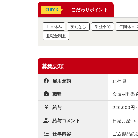
こだわりポイント
CHECK
土日休み
夜勤なし
学歴不問
年間休日1
退職金制度
募集要項
雇用形態
正社員
職種
金属材料製造
給与
220,000円
給与コメント
日給月給 ＜
仕事内容
ゴム製品の