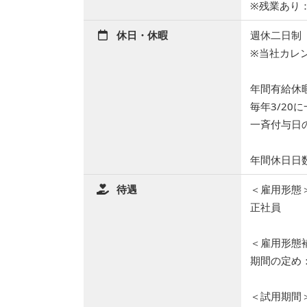
※残業あり
休日・休暇
週休二日制
※当社カレ
年間有給休暇
毎年3/2
一斉付与日
年間休日日数
待遇
＜雇用形態
正社員
＜雇用形態
期間の定め
＜試用期間