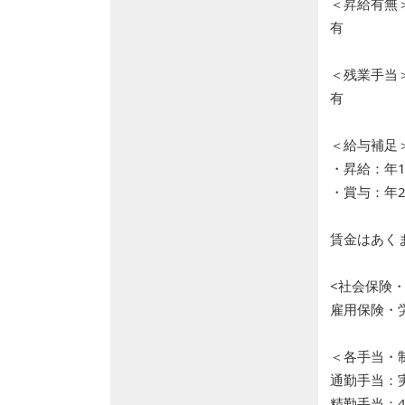
＜昇給有無
有
＜残業手当
有
＜給与補足
・昇給：年
・賞与：年2
賃金はあく
<社会保険・
雇用保険・
＜各手当・
通勤手当：
精勤手当：4,