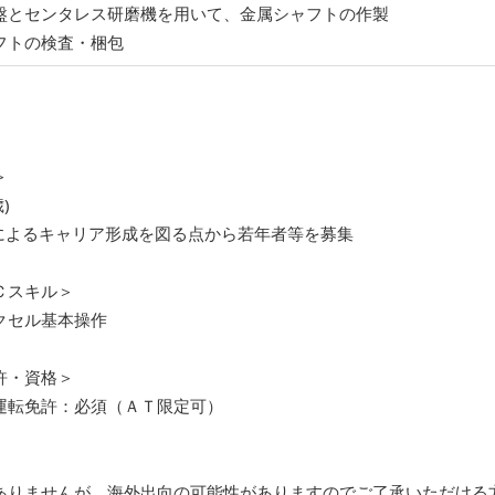
盤とセンタレス研磨機を用いて、金属シャフトの作製
フトの検査・梱包
＞
)
によるキャリア形成を図る点から若年者等を募集
Ｃスキル＞
クセル基本操作
許・資格＞
運転免許：必須（ＡＴ限定可）
ありませんが、海外出向の可能性がありますのでご了承いただける