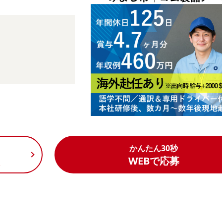
かんたん30秒
く
WEBで応募