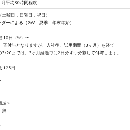
：月平均30時間程度
（土曜日，日曜日，祝日）
ンダーによる（GW、夏季、年末年始）
 10日（※）〜
0に一斉付与となりますが、入社後、試用期間（3ヶ月）を経て
の3/20までは、3ヶ月経過毎に2日分ずつ分割して付与します。
 125日
＞
補足＞
：無
＞