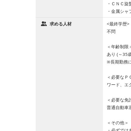
・ＣＮＣ旋
・金属シャ
求める人材
<最終学歴>
不問
＜年齢制限
あり (～35歳
※長期勤務
＜必要なＰ
ワード、エ
＜必要な免
普通自動車
＜その他＞
・必ずでは