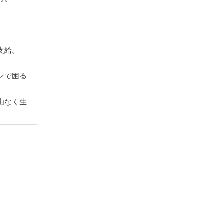
支給。
ンで困る
由なく生