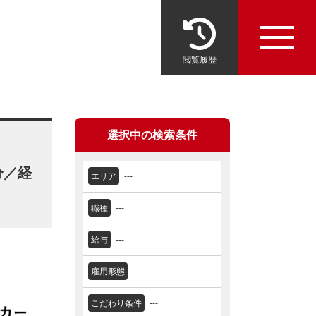
閲覧履歴
選択中の検索条件
分／経
エリア
---
職種
---
給与
---
雇用形態
---
こだわり条件
---