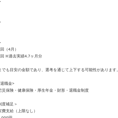
＞
＞
＞
1回（4月）
回 ※過去実績4.7ヶ月分
までも目安の金額であり、選考を通じて上下する可能性があります
退職金>
労災保険・健康保険・厚生年金・財形・退職金制度
制度補足＞
実費支給（上限なし）
000円