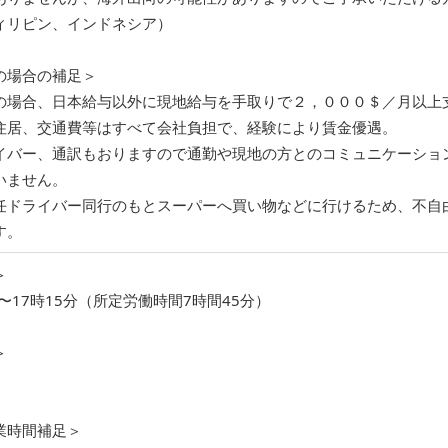
ィリピン、インドネシア）
の場合の補足＞
の場合、日本給与以外に現地給与を手取りで２，０００＄／月以上
住居、交通費等はすべて会社負担で、経験により賃金優遇。
イバー、通訳もおりますので通勤や現地の方とのコミュニケーショ
いません。
任ドライバー同行のもとスーパーへ買い物などに行けるため、不自
す。
＞
0分〜17時15分（所定労働時間7時間45分）
＞
業時間補足＞