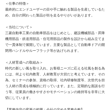
＜仕事の特徴＞
最終的にエンドユーザーの目や手に触れる製品を生産しているた
め、自分の関わった製品が街を走るやりがいがあります。
＜当社について＞
三菱自動車工業の自動車部品をはじめとし、建設機械部品・昇降
機用部品・鉄道用部品・住宅用部品の製作を設計から組み立てま
で一貫体制で展開しています。主要な製品として自動車ドアの開
閉用ハンドルやルーフラック等があげられます。
＜人材育成への取組み＞
時代の新しい風を取り入れ、お客様ニーズに応える社風を創る為
には、何より社内教育、人材教育が大切だと考えています。その
為、セミナーの参加、資格の取得、社内研修制度等、次世代を担
う人材の育成を積極的に行っています。また、定期的な面談を行
う等、従業員の働きやすさやモチベーションの維持等を非常に大
切にしています。
【業務内容の変更の範囲：会社の定める業務全般】