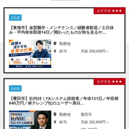
おすすめ ★★★
正社員
【東海市】金型製作・メンテナンス／経験者歓迎／土日休
み・平均有休取得14日／関わったものが街を走るや...
勤務地
給与
月給 200,000円～
おすすめ ★★★
正社員
【豊田市】社内SE｜FAシステム技術者／年休121日／年収例
640万円／林テレンプ社のユーザー系SI...
勤務地
豊田市
給与
月給 282,900円～