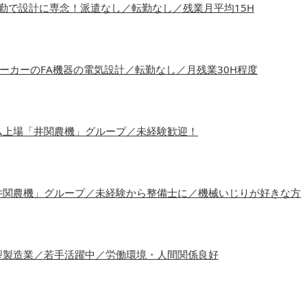
内勤で設計に専念！派遣なし／転勤なし／残業月平均15H
ーカーのFA機器の電気設計／転勤なし／月残業30H程度
ム上場「井関農機」グループ／未経験歓迎！
井関農機」グループ／未経験から整備士に／機械いじりが好きな方
型製造業／若手活躍中／労働環境・人間関係良好