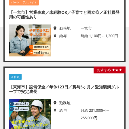
パート・アルバイト
【一宮市】営業事務／未経験OK／子育てと両立◎／正社員登
用の可能性あり
勤務地
一宮市
給与
時給 1,100円～1,300円
おすすめ ★★★
正社員
【東海市】設備保全／年休123日／賞与5ヶ月／愛知製鋼グル
ープで安定成長
勤務地
給与
月給 231,000円～
255,000円