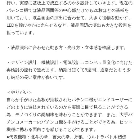
行い、実際に基板上で成立するのかを設計していきます。現在の
パチンコ機では液晶画面等の中心部だけでも20枚ほどの基板を
用いており、液晶画面の演出に合わせて、大きく役物を動かす、
LEDを煌びやかに光らせるなど、液晶周辺の演出も大きな役割を
担っています。
・液晶演出に合わせた動き方・光り方・立体感を検証します。
・デザイン設計→機械設計・電気設計→コンペ→量産化に向けた
再検討の流れで進めます。納期は短くて3週間、通常だともう少
し納期の長い案件が多いです。
＜やりがい＞
自らが手がけた基板が搭載されたパチンコ機がエンドユーザーに
どのように遊技されているのかを実際に目で見ることができる
為、モノづくりの醍醐味を味わうことができます。また、大手パ
チンコメーカーのパチンコ機を手がけることができる為、ヒット
機種に携わる面白さを感じることができます。
●代表機種：北斗の拳、蒼天の拳、牙狼、ウルトラバトル烈伝