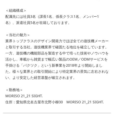
＜組織構成＞
配属先には社員3名（課長1名、係長クラス1名、メンバー1
名）、派遣社員5名が在籍しております。
＜当社の魅力＞
業界トップクラスのデザイン開発力でほぼ全ての遊技機メーカー
と取引する当社。遊技機業界で確固たる地位を確立しています。
一方、遊技機の機能部品を製造する中で培った技術やノウハウを
活かし、車載から雑貨まで幅広い製品のOEM／ODMサービスを
手掛ける「バクツク」という新事業を2018年より開始しまし
た。様々な業界との取引開始により特定業界の景気に左右されな
い、より安定した経営基盤が確立されます。
＜勤務地＞
MORISO 21_21 SIGHT.
住所：愛知県北名古屋市北野小柳30 MORISO 21_21 SIGHT.