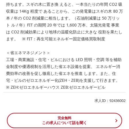
持ちます。スギの木に置き換 えると、一本当たりの年間 CO2 吸
収量は 14Kg 程度で あることから、この発電量はスギの木 80 万
本 / 年の CO2 削減量に相当します。（石油削減量は 50 万リッ
ト ル / 年）FIT の期間 20 年では 1,600 万本、太陽光発電 事業
は CO2 削減効果により地球の温暖化防止に大きな 役割を果たし
ます。 ※ FIT：再生可能エネルギー固定価格買取制度
＜省エネマネジメント＞
工場・商業施設・住宅・ビルにおける LED 照明・空調 等を補助
金制度や優遇税制を活用した省エネ設備を提案、 エネルギー消
費効率の改善を促し徹底した省エネを推進 します。また、住
宅・ビルのゼロエネルギー化(ZEH・ZEB)を支援して行きます。
※ ZEH:ゼロエネルギーハウス ZEB:ゼロエネルギービル
求人ID：92436002
完全無料
この求人について話を聞く