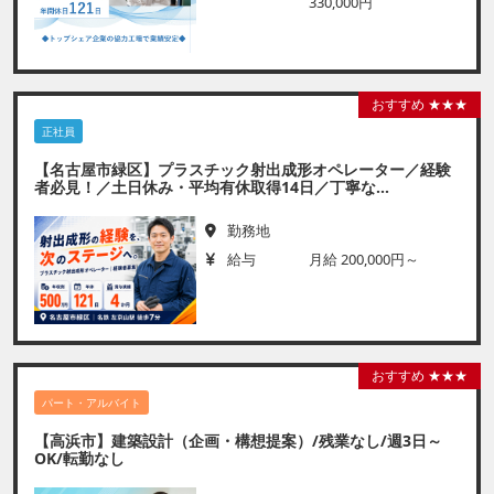
330,000円
おすすめ ★★★
正社員
【名古屋市緑区】プラスチック射出成形オペレーター／経験
者必見！／土日休み・平均有休取得14日／丁寧な...
勤務地
給与
月給 200,000円～
おすすめ ★★★
パート・アルバイト
【高浜市】建築設計（企画・構想提案）/残業なし/週3日～
OK/転勤なし