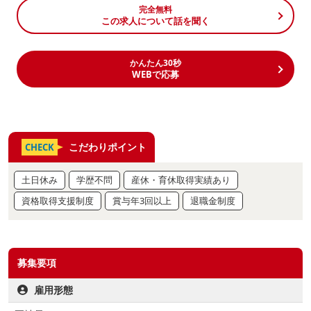
完全無料
この求人について話を聞く
かんたん30秒
WEBで応募
こだわりポイント
CHECK
土日休み
学歴不問
産休・育休取得実績あり
資格取得支援制度
賞与年3回以上
退職金制度
募集要項
雇用形態