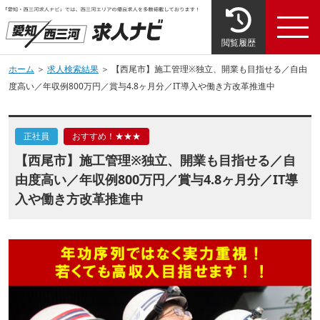
閲覧履歴
ホーム
＞
求人検索結果
＞ 【西尾市】施工管理※独立、開業も目指せる／自由
度高い／年収例800万円／賞与4.8ヶ月分／IT導入や働き方改革推進中
正社員
おすすめ！★★★
【西尾市】施工管理※独立、開業も目指せる／自
由度高い／年収例800万円／賞与4.8ヶ月分／IT導
入や働き方改革推進中