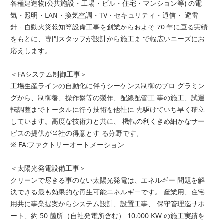
各種建造物(公共施設・工場・ビル・住宅・マンション等) の電
気・照明・LAN・換気空調・TV・セキュリティ・通信・ 避雷
針・自動火災報知等設備工事を創業からおよそ 70 年に亘る実績
をもとに、専門スタッフが設計から施工ま で幅広いニーズにお
応えします。
＜FAシステム制御工事＞
工場生産ラインの自動化に伴うシーケンス制御のプロ グラミン
グから、制御盤、操作盤等の製作、配線配管工 事の施工、試運
転調整までトータルに行う技術を他社に 先駆けていち早く確立
しています。高度な技術力と共に、 機転の利くきめ細かなサー
ビスの提供が当社の得意とす る分野です。
※ FA:ファクトリーオートメーション
＜太陽光発電設備工事＞
クリーンで尽きる事のない太陽光発電は、エネルギー 問題を解
決できる最も効果的な再生可能エネルギーです。 産業用、住宅
用共に事業提案からシステム設計、設置工事、 保守管理迄サポ
ート、約 50 箇所（自社発電所含む） 10.000 KW の施工実績を