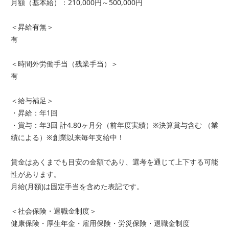
月額（基本給）：210,000円～500,000円
＜昇給有無＞
有
＜時間外労働手当（残業手当）＞
有
＜給与補足＞
・昇給：年1回
・賞与：年3回 計4.80ヶ月分（前年度実績）※決算賞与含む （業
績による）※創業以来毎年支給中！
賃金はあくまでも目安の金額であり、選考を通じて上下する可能
性があります。
月給(月額)は固定手当を含めた表記です。
＜社会保険・退職金制度＞
健康保険・厚生年金・雇用保険・労災保険・退職金制度