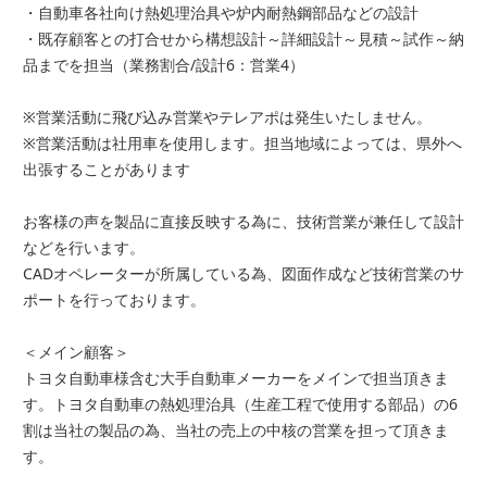
・自動車各社向け熱処理治具や炉内耐熱鋼部品などの設計
・既存顧客との打合せから構想設計～詳細設計～見積～試作～納
品までを担当（業務割合/設計6：営業4）
※営業活動に飛び込み営業やテレアポは発生いたしません。
※営業活動は社用車を使用します。担当地域によっては、県外へ
出張することがあります
お客様の声を製品に直接反映する為に、技術営業が兼任して設計
などを行います。
CADオペレーターが所属している為、図面作成など技術営業のサ
ポートを行っております。
＜メイン顧客＞
トヨタ自動車様含む大手自動車メーカーをメインで担当頂きま
す。トヨタ自動車の熱処理治具（生産工程で使用する部品）の6
割は当社の製品の為、当社の売上の中核の営業を担って頂きま
す。