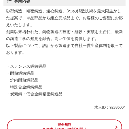
事業内容
砂型鋳造、精密鋳造、遠心鋳造。3つの鋳造技術を最大限生かし
た提案で、単品部品から組立完成品まで、お客様のご要望にお応
えいたします。
創業以来培われた、鋳物製造の技術・経験・実績を土台に、最新
の鋳造工学の知見を融合。高い価値を提供します。
以下製品について、設計から製造まで自社一貫生産体制を取って
おります。
・ステンレス鋼鋳鋼品
・耐熱鋼鋳鋼品
・炉内耐熱鋼部品
・特殊合金鋼鋳鋼品
・炭素鋼・低合金鋼精密鋳造品
求人ID：92386004
完全無料