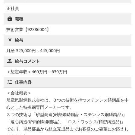
正社員
職種
技術営業【92386004】
給与
月給 325,000円～445,000円
給与コメント
＜想定年収＞460万円～630万円
仕事内容
＜会社概要＞
旭電気製鋼株式会社は、３つの技術を持つステンレス鋳鋼品を中
心とした特殊鋼専門メーカーです。
３つの技術は「砂型鋳造(耐熱鋼鋳鋼品・ステンレス鋼鋳鋼品)」
「遠心鋳造(炉内耐熱鋼部品)」「ロストワックス(精密鋳造品)」
であり、単品部品から組立完成品までお客様のご要望にお応えし