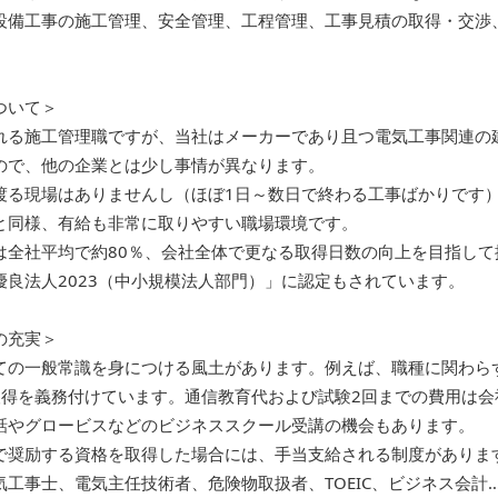
設備工事の施工管理、安全管理、工程管理、工事見積の取得・交渉
ついて＞
れる施工管理職ですが、当社はメーカーであり且つ電気工事関連の
ので、他の企業とは少し事情が異なります。
渡る現場はありませんし（ほぼ1日～数日で終わる工事ばかりです
と同様、有給も非常に取りやすい職場環境です。
は全社平均で約80％、会社全体で更なる取得日数の向上を目指して
優良法人2023（中小規模法人部門）」に認定もされています。
の充実＞
ての一般常識を身につける風土があります。例えば、職種に関わら
取得を義務付けています。通信教育代および試験2回までの費用は会
話やグロービスなどのビジネススクール受講の機会もあります。
で奨励する資格を取得した場合には、手当支給される制度があります
気工事士、電気主任技術者、危険物取扱者、TOEIC、ビジネス会計…