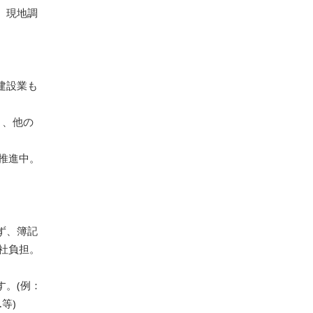
、現地調
建設業も
）、他の
推進中。
ず、簿記
社負担。
。(例：
等)