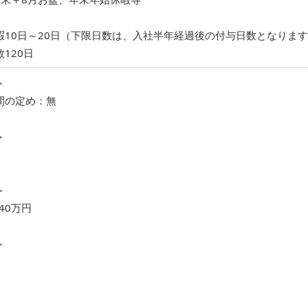
暇10日～20日（下限日数は、入社半年経過後の付与日数となりま
120日
＞
間の定め：無
＞
＞
40万円
＞