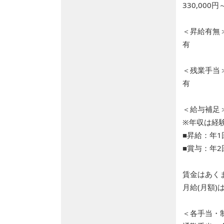
330,000円
＜昇給有無
有
＜残業手当
有
＜給与補足
※年収は経
■昇給：年1
■賞与：年2
賃金はあく
月給(月額
＜各手当・