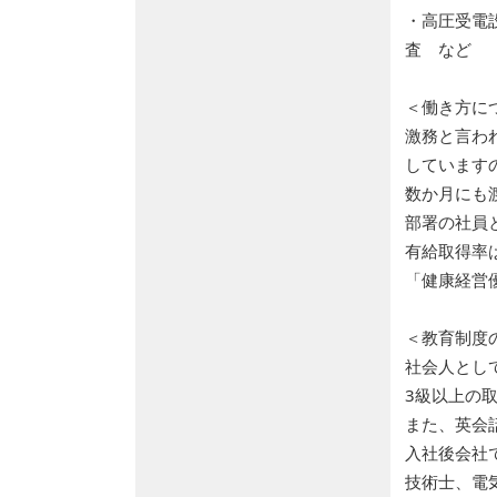
・高圧受電
査 など
＜働き方に
激務と言わ
しています
数か月にも
部署の社員
有給取得率
「健康経営
＜教育制度
社会人とし
3級以上の
また、英会
入社後会社
技術士、電