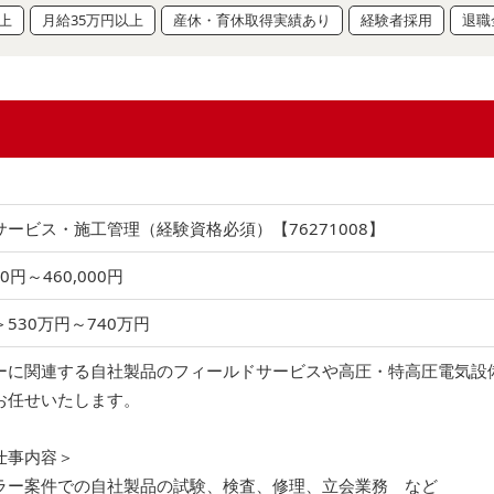
上
月給35万円以上
産休・育休取得実績あり
経験者採用
退職
ービス・施工管理（経験資格必須）【76271008】
00円～460,000円
530万円～740万円
ーに関連する自社製品のフィールドサービスや高圧・特高圧電気設
お任せいたします。
仕事内容＞
ラー案件での自社製品の試験、検査、修理、立会業務 など