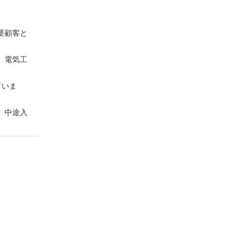
要顧客と
、電気工
ていま
、中途入