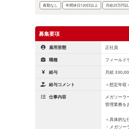
夜勤なし
年間休日120日以上
月給25万円以
募集要項
雇用形態
正社員
職種
フィールドサ
給与
月給 330,0
給与コメント
＜想定年収＞
仕事内容
メガソーラ
管理業務を
＜具体的な
・メガソー