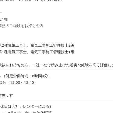
＞
士1種
業務のご経験をお持ちの方
第2種電気工事士、電気工事施工管理技士2級
第1種電気工事士、電気工事施工管理技士1級
意欲をお持ちの方、一社一社で積み上げた着実な経験を高く評価し
:05 （所定労働時間：8時間0分）
分（12:00～12:45）
有無：有
（休日は会社カレンダーによる）
月末＋8月お盆、年末年始休暇等