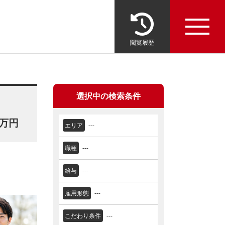
閲覧履歴
選択中の検索条件
万円
エリア
---
職種
---
給与
---
雇用形態
---
こだわり条件
---