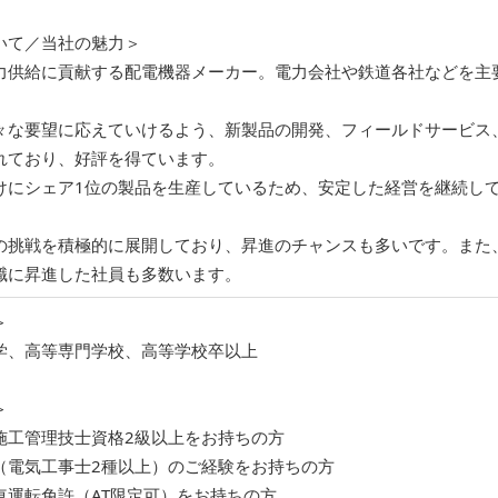
いて／当社の魅力＞
力供給に貢献する配電機器メーカー。電力会社や鉄道各社などを主
。
々な要望に応えていけるよう、新製品の開発、フィールドサービス
れており、好評を得ています。
けにシェア1位の製品を生産しているため、安定した経営を継続し
の挑戦を積極的に展開しており、昇進のチャンスも多いです。また
職に昇進した社員も多数います。
＞
学、高等専門学校、高等学校卒以上
＞
施工管理技士資格2級以上をお持ちの方
（電気工事士2種以上）のご経験をお持ちの方
車運転免許（AT限定可）をお持ちの方