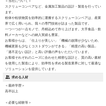
＜当社について＞
スクリューコンベアなど、金属加工製品の設計・製造を行ってい
ます。
粉体や粒状物質を効率的に運搬するスクリューコンベアは、産業
界で広く用いられ、我々の専門技術が詰まった製品です。
一つ一つが一点モノで、丹精込めて作り上げます。大手食品・飲
料メーカーなどへの納入実績も豊富。
お客様からは、「仕上りが美しい」「機械の故障が少ないため、
機械更新も少なくコストダウンができる」「精度の高い製品」
「過不足ない設計」と高い評価の声をいただいています。
お客様それぞれのニーズに合わせた精密な設計と、質の高い素材
を使用した製造により、効率性を求める製造業界に対して最適な
ソリューションを提供しています。
求める人材
＜最終学歴＞
高卒以上
＜必要な経験等＞