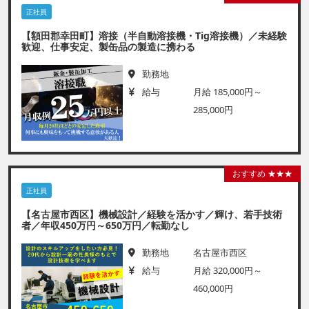
正社員
【額田郡幸田町】溶接（半自動溶接機・Tig溶接機）／未経験
歓迎、仕事安定、製缶品の製造に携わる
勤務地
給与
月給 185,000円～
285,000円
おすすめ ★★★
正社員
【名古屋市西区】機械設計／経験を活かす／輝け、若手技術
者／年収450万円～650万円／転勤なし
勤務地
名古屋市西区
給与
月給 320,000円～
460,000円