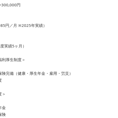
〜300,000円
985円／月 ※2025年実績）
年度実績5ヶ月）
福利厚生制度＞
保険完備（健康・厚生年金・雇用・労災）
度
度＞
年金
保険