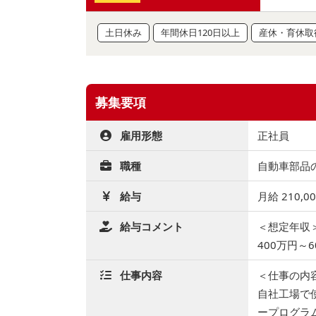
土日休み
年間休日120日以上
産休・育休取
募集要項
雇用形態
正社員
職種
自動車部品の
給与
月給 210,0
給与コメント
＜想定年収
400万円～6
仕事内容
＜仕事の内
自社工場で
ープログラ