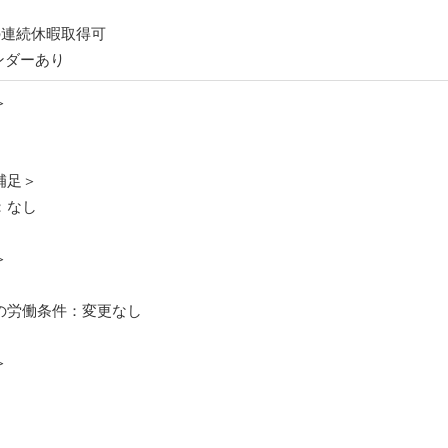
の連続休暇取得可
ンダーあり
＞
補足＞
：なし
＞
月
の労働条件：変更なし
＞