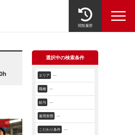
閲覧履歴
選択中の検索条件
0h
エリア
---
職種
---
給与
---
雇用形態
---
こだわり条件
---