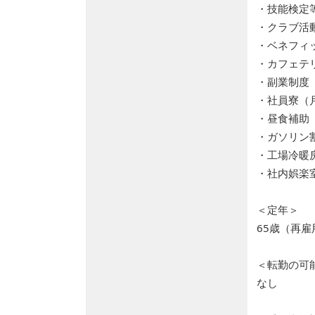
・技能検定
・クラブ活
・ベネフィ
・カフェテ
・副業制度
・社員寮（
・昼食補助（
・ガソリン
・工場冷暖
・社内娯楽
＜定年＞
65歳（再
＜転勤の可
なし