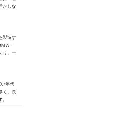
活かしな
を製造す
BMW・
あり、一
広い年代
厚く、長
す。