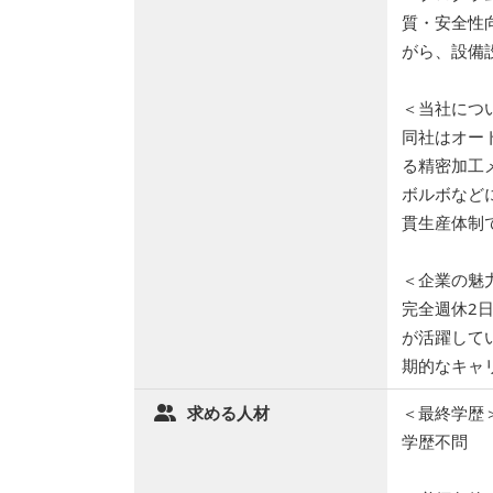
質・安全性
がら、設備
＜当社につ
同社はオー
る精密加工
ボルボなど
貫生産体制
＜企業の魅
完全週休2
が活躍して
期的なキャ
求める人材
＜最終学歴
学歴不問