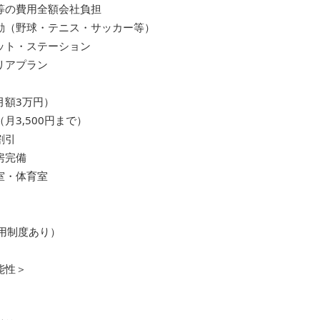
等の費用全額会社負担
動（野球・テニス・サッカー等）
ット・ステーション
リアプラン
月額3万円）
月3,500円まで）
割引
房完備
室・体育室
雇用制度あり）
能性＞