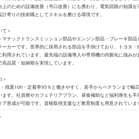
向上のための設備改善（号口改善）にも携わり、電気回路の知識を
設計寄りの技術職としてスキルを磨ける環境です。
いて＞
トマチックトランスミッション部品やエンジン部品・ブレーキ部品
メーカーです。世界的に採用される部品を手掛けており、トヨタ・
に利用されています。最先端の設備導入や専用機の内製化に強みが
で高品質・短納期を実現しています。
力＞
日・残業10h・定着率95％と働きやすく、若手からベテランまで幅
います。社員寮やカフェテリアプラン、昼食補助など福利厚生も手
リア形成が可能です。資格取得支援など教育制度も用意されていま
＞