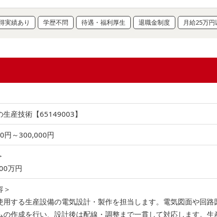
得実績あり
学歴不問
待遇・福利厚生
退職金制度
月給25万円
生産技術【65149003】
00円～300,000円
＞
00万円
容＞
使用する生産設備の電気設計・製作を担当します。電気図面や回路
ムの作成を行い、設計後は配線・調整まで一貫して対応します。生