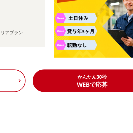
テリアプラン
かんたん30秒
く
WEBで応募