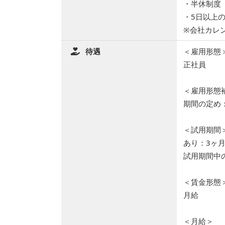
・半休制度
・5日以上
※会社カレ
待遇
＜雇用形態
正社員
＜雇用形態
期間の定め
＜試用期間
あり：3ヶ
試用期間中
＜賃金形態
月給
＜月給＞