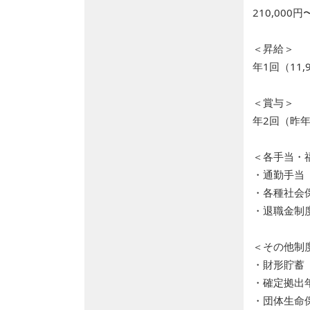
210,000円
＜昇給＞
年1回（11,
＜賞与＞
年2回（昨
＜各手当・
・通勤手当
・各種社会
・退職金制
＜その他制
・財形貯蓄
・確定拠出
・団体生命