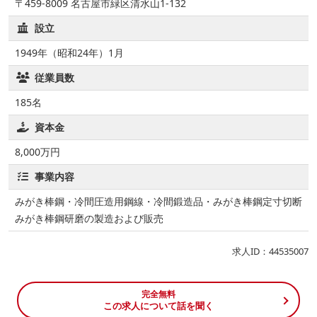
〒459-8009 名古屋市緑区清水山1-132
設立
1949年（昭和24年）1月
従業員数
185名
資本金
8,000万円
事業内容
みがき棒鋼・冷間圧造用鋼線・冷間鍛造品・みがき棒鋼定寸切断
みがき棒鋼研磨の製造および販売
求人ID：44535007
完全無料
この求人について話を聞く