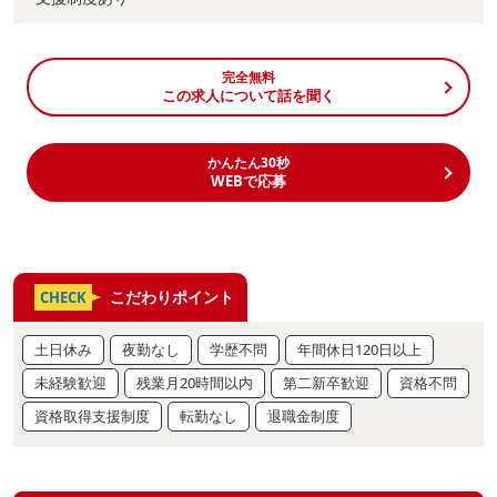
完全無料
この求人について話を聞く
かんたん30秒
WEBで応募
こだわりポイント
CHECK
土日休み
夜勤なし
学歴不問
年間休日120日以上
未経験歓迎
残業月20時間以内
第二新卒歓迎
資格不問
資格取得支援制度
転勤なし
退職金制度