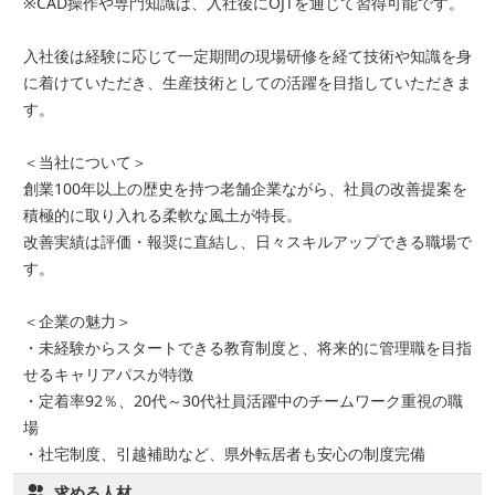
※CAD操作や専門知識は、入社後にOJTを通じて習得可能です。
入社後は経験に応じて一定期間の現場研修を経て技術や知識を身
に着けていただき、生産技術としての活躍を目指していただきま
す。
＜当社について＞
創業100年以上の歴史を持つ老舗企業ながら、社員の改善提案を
積極的に取り入れる柔軟な風土が特長。
改善実績は評価・報奨に直結し、日々スキルアップできる職場で
す。
＜企業の魅力＞
・未経験からスタートできる教育制度と、将来的に管理職を目指
せるキャリアパスが特徴
・定着率92％、20代～30代社員活躍中のチームワーク重視の職
場
・社宅制度、引越補助など、県外転居者も安心の制度完備
求める人材