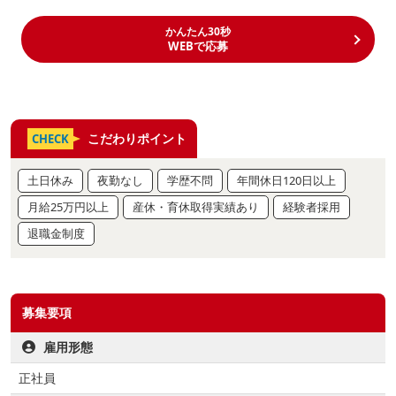
かんたん30秒
WEBで応募
こだわりポイント
CHECK
土日休み
夜勤なし
学歴不問
年間休日120日以上
月給25万円以上
産休・育休取得実績あり
経験者採用
退職金制度
募集要項
雇用形態
正社員