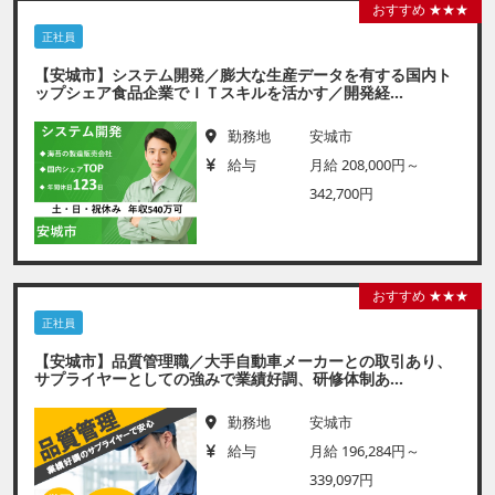
おすすめ ★★★
正社員
【安城市】システム開発／膨大な生産データを有する国内ト
ップシェア食品企業でＩＴスキルを活かす／開発経...
勤務地
安城市
給与
月給 208,000円～
342,700円
おすすめ ★★★
正社員
【安城市】品質管理職／大手自動車メーカーとの取引あり、
サプライヤーとしての強みで業績好調、研修体制あ...
勤務地
安城市
給与
月給 196,284円～
339,097円