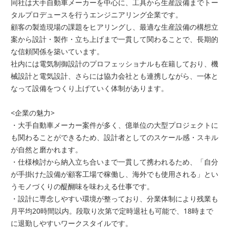
同社は大手自動車メーカーを中心に、工具から生産設備までトー
タルプロデュースを行うエンジニアリング企業です。
顧客の製造現場の課題をヒアリングし、最適な生産設備の構想立
案から設計・製作・立ち上げまで一貫して関わることで、長期的
な信頼関係を築いています。
社内には電気制御設計のプロフェッショナルも在籍しており、機
械設計と電気設計、さらには協力会社とも連携しながら、一体と
なって設備をつくり上げていく体制があります。
<企業の魅力>
・大手自動車メーカー案件が多く、億単位の大型プロジェクトに
も関わることができるため、設計者としてのスケール感・スキル
が自然と磨かれます。
・仕様検討から納入立ち合いまで一貫して携われるため、「自分
が手掛けた設備が顧客工場で稼働し、海外でも使用される」とい
うモノづくりの醍醐味を味わえる仕事です。
・設計に専念しやすい環境が整っており、分業体制により残業も
月平均20時間以内。段取り次第で定時退社も可能で、18時まで
に退勤しやすいワークスタイルです。