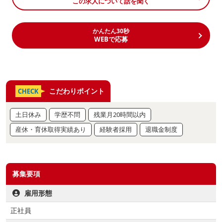
この求人について話を聞く
かんたん30秒
WEBで応募
こだわりポイント
CHECK
土日休み
学歴不問
残業月20時間以内
産休・育休取得実績あり
経験者採用
退職金制度
募集要項
雇用形態
正社員