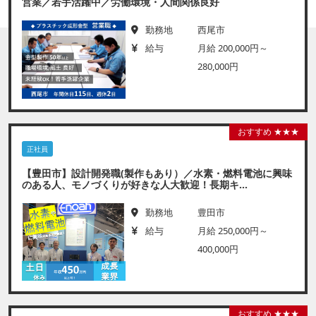
営業／若手活躍中／労働環境・人間関係良好
勤務地
西尾市
給与
月給 200,000円～
280,000円
おすすめ ★★★
正社員
【豊田市】設計開発職(製作もあり）／水素・燃料電池に興味
のある人、モノづくりが好きな人大歓迎！長期キ...
勤務地
豊田市
給与
月給 250,000円～
400,000円
おすすめ ★★★