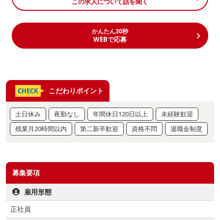
この求人について話を聞く
かんたん30秒
WEBで応募
こだわりポイント
CHECK
土日休み
夜勤なし
年間休日120日以上
未経験歓迎
残業月20時間以内
第二新卒歓迎
資格不問
退職金制度
募集要項
雇用形態
正社員