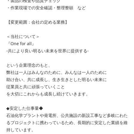
・製品の検査や品質チェック
・作業現場での安全確認・整理整頓 など
【変更範囲：会社の定める業務】
＜当社について＞
『One for all』
-共により良い明るい未来を世界に提供する-
という企業理念のもと、
弊社は一人はみんなのために、みんなは一人のために
助け合い、共に成長し、生き生きとした明るい未来に
従業員と共に頑張っていくこと
を大切にこれからも成長し続けていきます。
◆安定した仕事量◆
石油化学プラントや発電所、公共施設の新設工事など多岐にわた
るプロジェクトに携わっているため、長期的に安定した業績を維
持しています。