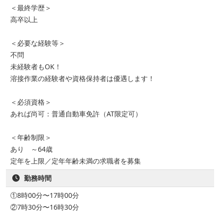
＜最終学歴＞
高卒以上
＜必要な経験等＞
不問
未経験者もOK！
溶接作業の経験者や資格保持者は優遇します！
＜必須資格＞
あれば尚可：普通自動車免許（AT限定可）
＜年齢制限＞
あり ～64歳
定年を上限／定年年齢未満の求職者を募集
勤務時間
①8時00分〜17時00分
②7時30分〜16時30分