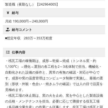
製造職（夜勤なし）【242964005】
給与
月給 190,000円～240,000円
給与コメント
■想定年収 283万～353万程度
仕事内容
・桟瓦工場の稼働期は、成形→乾燥→焼成（トンネル窯・約
1,100℃）→燻化→選別の各工程を2～3名体制で担当。機械化・
自動化された設備の操作と、異常の有無の確認・対応が中心で
す。成形や窯の温度管理はコンピュータ制御で実施し、最後の選
別（形状・外観・色合い・焼きムラの確認）では人の目で品質を
見極めます。
・桟瓦工場の休止期は、窯の火を止め、窯を中心とした製造設備
の点検・メンテナンスを担当。必要に応じて隣接する役瓦工場
（多品種少量生産）の作業にも従事します。役瓦工場は桟瓦と同