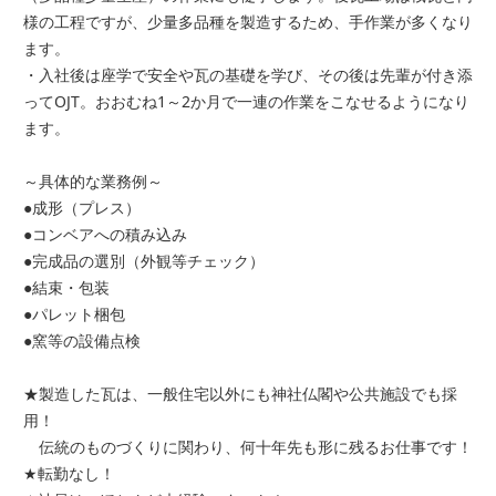
様の工程ですが、少量多品種を製造するため、手作業が多くなり
ます。
・入社後は座学で安全や瓦の基礎を学び、その後は先輩が付き添
ってOJT。おおむね1～2か月で一連の作業をこなせるようになり
ます。
～具体的な業務例～
●成形（プレス）
●コンベアへの積み込み
●完成品の選別（外観等チェック）
●結束・包装
●パレット梱包
●窯等の設備点検
★製造した瓦は、一般住宅以外にも神社仏閣や公共施設でも採
用！
伝統のものづくりに関わり、何十年先も形に残るお仕事です！
★転勤なし！