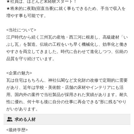
★社員は、ほとんど未経験スタート！
★将来的に夜勤(宿直当番)に就く事もできるため、手当で収入を
増やす事も可能です。
<当社について>
江戸時代から続く三州瓦の産地・西三河に根差し、高級建材「い
ぶし瓦」を製造。伝統の工程をいち早く機械化し、効率化と働き
やすさを両立してきました。時代に合わせて進化しつつ、伝統の
品質を守り続けています。
<企業の魅力>
瓦は住宅はもちろん、神社仏閣など文化財の改修で定期的に需要
があり、近年は学校・美術館・店舗の床材やインテリアにも活
用。国内外の案件で当社製品が採用された実績があります。耐久
性に優れ、何十年も後に自分の仕事に再会できる“形に残る”やり
がいがあります。
求める人材
<最終学歴>