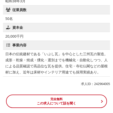
昭和38年3月
従業員数
50名
資本金
20,000千円
事業内容
日本の伝統建材である「いぶし瓦」を中心とした三州瓦の製造。
成形・乾燥・焼成・燻化・選別までを機械化・自動化しつつ、人
による品質確認で高品位な瓦を提供。住宅・寺社仏閣などの屋根
材に加え、近年は床材やインテリア用途でも採用実績あり。
求人ID：242964005
完全無料
この求人について話を聞く