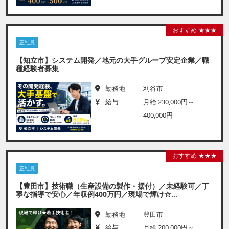
おすすめ ★★★
正社員
【知立市】システム開発／地元の大手グループ安定企業／職
種経験者募集
勤務地
刈谷市
給与
月給 230,000円～
400,000円
おすすめ ★★★
正社員
【豊田市】技術職（生産設備の製作・据付）／未経験可／丁
寧な指導で安心／年収例400万円／現場で輝け☆...
勤務地
豊田市
給与
月給 200,000円～