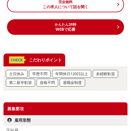
完全無料
この求人について話を聞く
かんたん30秒
WEBで応募
こだわりポイント
CHECK
土日休み
学歴不問
年間休日120日以上
未経験歓迎
第二新卒歓迎
資格不問
退職金制度
募集要項
雇用形態
正社員