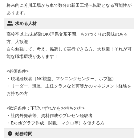
将来的に芳川工場から車で数分の新田工場へ転勤となる可能性が
あります。
求める人材
高校卒以上/未経験OK/理系文系不問、ものづくりの興味のある
方、大歓迎
自ら勉強して、考え、協調して実行できる方、大歓迎！それが可
能な職場環境があります！
<必須条件>
・現場経験者（NC旋盤、マシニングセンター、ホブ盤）
・リーダー、班長、主任クラスなど何等かのマネジメント経験を
お持ちの方
<歓迎条件：下記いずれかをお持ちの方>
・社内外発表等、資料作成やプレゼン経験者
・Excel(グラフ作成、関数、マクロ等）を使える方
勤務時間