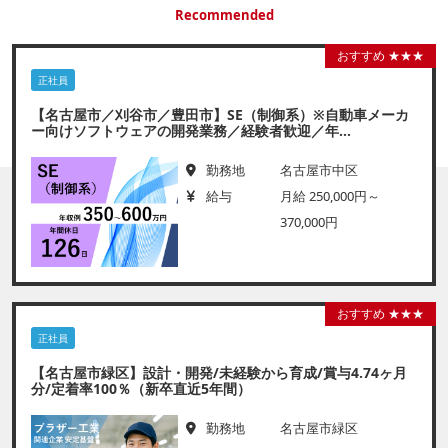
Recommended
おすすめ ★★★
正社員
【名古屋市／刈谷市／豊田市】SE（制御系）※自動車メーカ
ー向けソフトウェアの開発業務／経験者歓迎／年...
勤務地
名古屋市中区
給与
月給 250,000円～
370,000円
おすすめ ★★★
正社員
【名古屋市緑区】設計・開発/未経験から育成/賞与4.74ヶ月
分/定着率100％（新卒直近5年間）
勤務地
名古屋市緑区