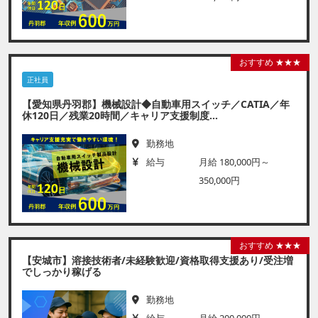
おすすめ ★★★
正社員
【愛知県丹羽郡】機械設計◆自動車用スイッチ／CATIA／年
休120日／残業20時間／キャリア支援制度...
勤務地
給与
月給 180,000円～
350,000円
おすすめ ★★★
【安城市】溶接技術者/未経験歓迎/資格取得支援あり/受注増
でしっかり稼げる
勤務地
給与
月給 200,000円～