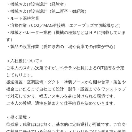
・機械および設備設計（経験者）
・機械および設備設計（第二新卒・微経験）
・ルート深耕営業
・溶接作業（CO2／MAG溶接機、エアープラズマ切断機など）
・機械オペレーター業務（機械の種類などはＨＰに掲載していま
す）
・製品の設置作業（愛知県内の工場や倉庫での作業が中心）
＜入社後について＞
ご本人のスキル次第ですが、ベテラン社員によるOJT指導を予定
しております。
搬送装置・空調設備・ダクト・塗装ブースから棚や台車・製缶や
板金にいたるまで自社にて設計・製作・設置までをワンストップ
で対応しており、幅広いスキルを身に付けられる環境です。
ご本人の希望、適性を踏まえて仕事内容を決めていきます。
＜働く環境＞
◎残業：残業はほぼ無く、基本的に定時退社が可能です。ご自身
の裁量に任せている部分も大きくメリハリをつけた働き方が可能