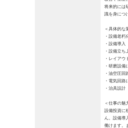
将来的には
識を身につ
＜具体的な
・設備老朽
・設備導入
・設備立ち
・レイアウ
・研磨設備
・油空圧回
・電気回路
・治具設計
＜仕事の魅
設備投資に
ん。設備導
働けます。