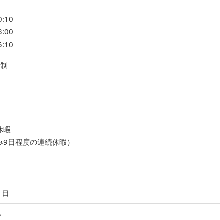
:10
:00
:10
日制
休暇
み9日程度の連続休暇）
1日
＞