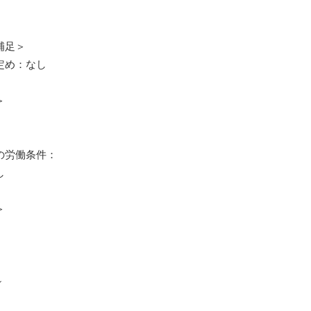
補足＞
定め：なし
＞
月
の労働条件：
し
＞
～