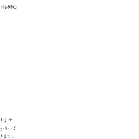
い技術知
りませ
を持って
ります。