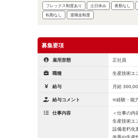
フレックス制度あり
土日休み
夜勤なし
転勤なし
退職金制度
募集要項
雇用形態
正社員
職種
生産技術エン
給与
月給 300,0
給与コメント
※経験・能
仕事内容
＜仕事の内
生産技術エ
設備老朽化
改善や生産