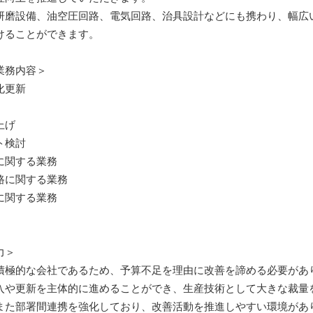
研磨設備、油空圧回路、電気回路、治具設計などにも携わり、幅広
けることができます。
業務内容＞
化更新
上げ
ト検討
に関する業務
路に関する業務
に関する業務
力＞
積極的な会社であるため、予算不足を理由に改善を諦める必要があ
入や更新を主体的に進めることができ、生産技術として大きな裁量
また部署間連携を強化しており、改善活動を推進しやすい環境があ