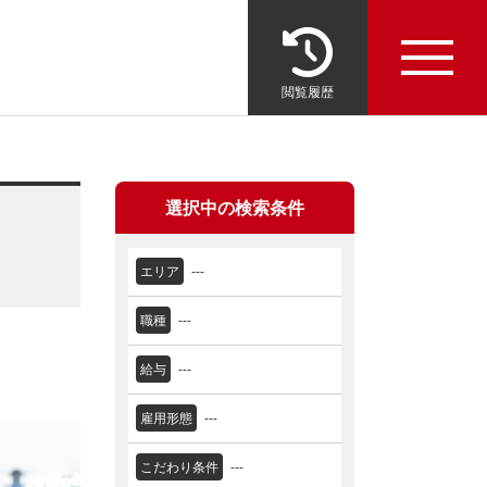
閲覧履歴
選択中の検索条件
エリア
---
職種
---
給与
---
雇用形態
---
こだわり条件
---