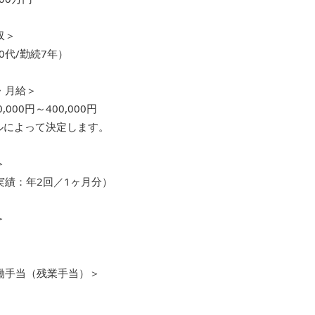
収＞
20代/勤続7年）
・月給＞
,000円～400,000円
ルによって決定します。
＞
実績：年2回／1ヶ月分）
＞
働手当（残業手当）＞