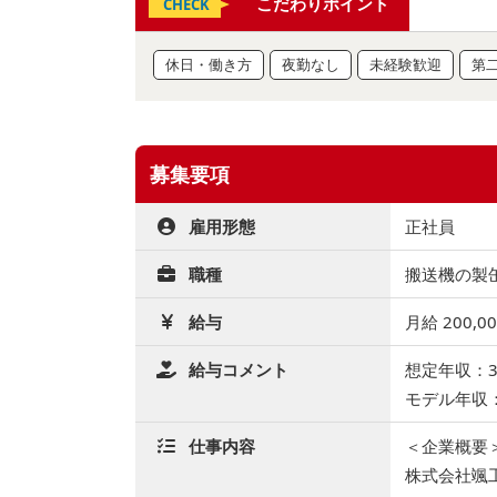
こだわりポイント
CHECK
休日・働き方
夜勤なし
未経験歓迎
第
募集要項
雇用形態
正社員
職種
搬送機の製缶
給与
月給 200,0
給与コメント
想定年収：3
モデル年収：
仕事内容
＜企業概要
株式会社颯