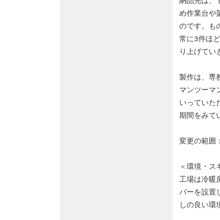
納品先は、
め作業台や
のです。も
常に3件ほ
り上げてい
製作は、専
マンツーマ
いっていた
期間をみて
変更の範囲
＜環境・ス
工場は冷暖
バーを設置
しの良い環