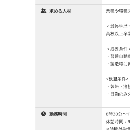
求める人材
業種や職種
＜最終学歴
高校以上卒
＜必要条件
・普通自動
・製造職に
<歓迎条件>
・製缶・溶
・日勤のみ
勤務時間
8時30分〜1
休憩時間：9
※時間外労働