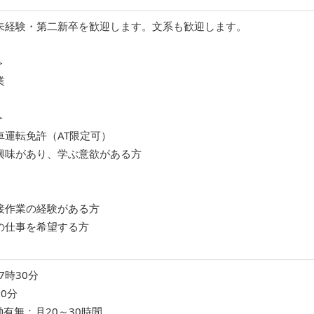
未経験・第二新卒を歓迎します。文系も歓迎します。
＞
業
＞
車運転免許（AT限定可）
興味があり、学ぶ意欲がある方
接作業の経験がある方
の仕事を希望する方
7時30分
0分
有無：月20～30時間