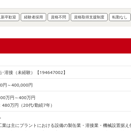
二新卒歓迎
経験者採用
資格不問
資格取得支援制度
転勤なし
･溶接（未経験）【194647002】
00円～400,000円
00万円～400万円
480万円（20代/勤続7年）
＞
工業は主にプラントにおける設備の製缶業・溶接業・機械設置据え