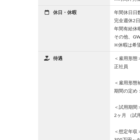
休日・休暇
年間休日日数
完全週休2
年間有給休
その他、G
※休暇は希
待遇
＜雇用形態
正社員
＜雇用形態
期間の定め
＜試用期間
2ヶ月 （
＜想定年収
300万円～4