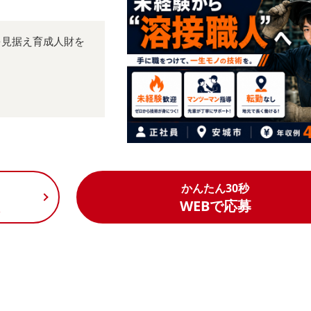
を見据え育成人財を
かんたん30秒
く
WEBで応募