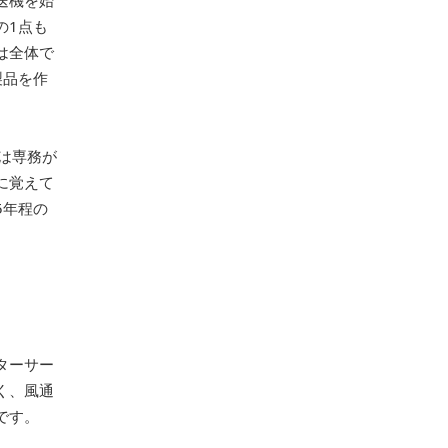
送機を始
の1点も
は全体で
製品を作
後は専務が
に覚えて
5年程の
ターサー
く、風通
です。