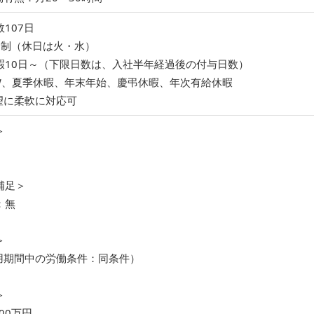
107日
日制（休日は火・水）
暇10日～（下限日数は、入社半年経過後の付与日数）
W、夏季休暇、年末年始、慶弔休暇、年次有給休暇
望に柔軟に対応可
＞
補足＞
：無
＞
試用期間中の労働条件：同条件）
＞
00万円