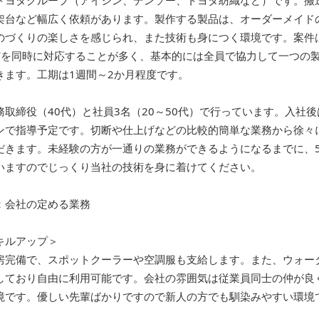
トヨタグループ（アイシン、デンソー、トヨタ紡織など）です。搬
架台など幅広く依頼があります。製作する製品は、オーダーメイド
のづくりの楽しさを感じられ、また技術も身につく環境です。案件
どを同時に対応することが多く、基本的には全員で協力して一つの
きます。工期は1週間～2か月程度です。
務取締役（40代）と社員3名（20～50代）で行っています。入社
ンで指導予定です。切断や仕上げなどの比較的簡単な業務から徐々
だきます。未経験の方が一通りの業務ができるようになるまでに、
いますのでじっくり当社の技術を身に着けてください。
：会社の定める業務
キルアップ＞
房完備で、スポットクーラーや空調服も支給します。また、ウォー
しており自由に利用可能です。会社の雰囲気は従業員同士の仲が良
境です。優しい先輩ばかりですので新人の方でも馴染みやすい環境