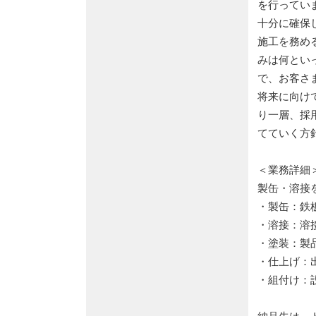
を行ってい
十分に確保
施工を務め
みは何とい
で、お客さ
将来に向け
り一層、採
てていく方
＜業務詳細
製缶・溶接
・製缶：鉄
・溶接：溶
・塗装：製
・仕上げ：
・組付け：