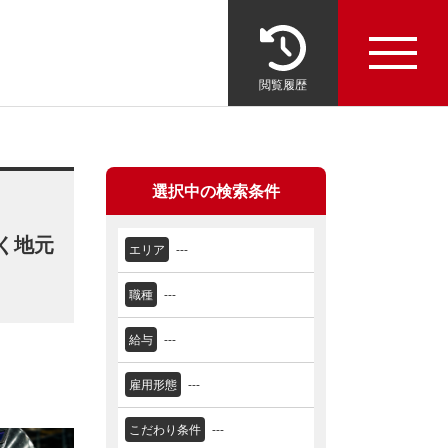
閲覧履歴
選択中の検索条件
く地元
エリア
---
職種
---
給与
---
雇用形態
---
こだわり条件
---