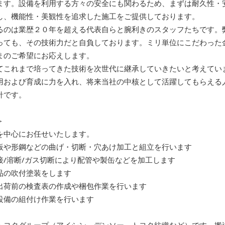
ます。設備を利用する方々の安全にも関わるため、まずは耐久性・
し、機能性・美観性を追求した施工をご提供しております。
るのは業歴２０年を超える代表自らと腕利きのスタッフたちです。
っても、その技術力だと自負しております。ミリ単位にこだわった
まのご希望にお応えします。
てこれまで培ってきた技術を次世代に継承していきたいと考えてい
用および育成に力を入れ、将来当社の中核として活躍してもらえる
針です。
＞
を中心にお任せいたします。
板や形鋼などの曲げ・切断・穴あけ加工と組立を行います
接/溶断/ガス切断により配管や製缶などを加工します
品の吹付塗装をします
出荷前の検査表の作成や梱包作業を行います
設備の組付け作業を行います