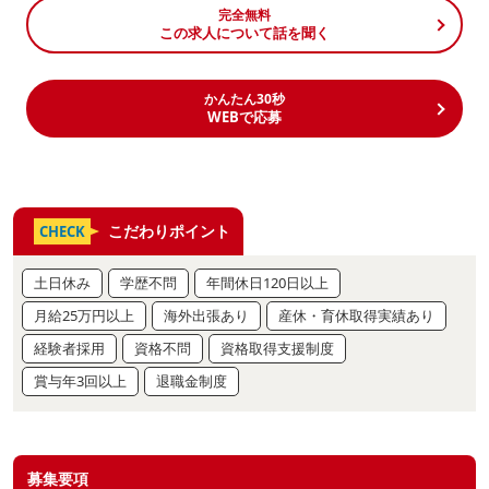
完全無料
この求人について話を聞く
かんたん30秒
WEBで応募
こだわりポイント
CHECK
土日休み
学歴不問
年間休日120日以上
月給25万円以上
海外出張あり
産休・育休取得実績あり
経験者採用
資格不問
資格取得支援制度
賞与年3回以上
退職金制度
募集要項