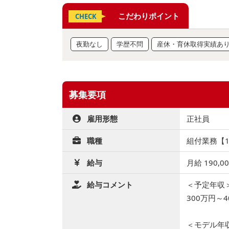
こだわりポイント
CHECK
夜勤なし
学歴不問
産休・育休取得実績あ
募集要項
雇用形態
正社員
職種
組付業務【15
給与
月給 190,0
給与コメント
＜予定年収
300万円～4
＜モデル年