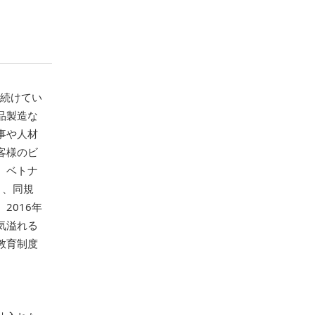
を続けてい
品製造な
事や人材
客様のビ
、ベトナ
く、同規
2016年
気溢れる
教育制度