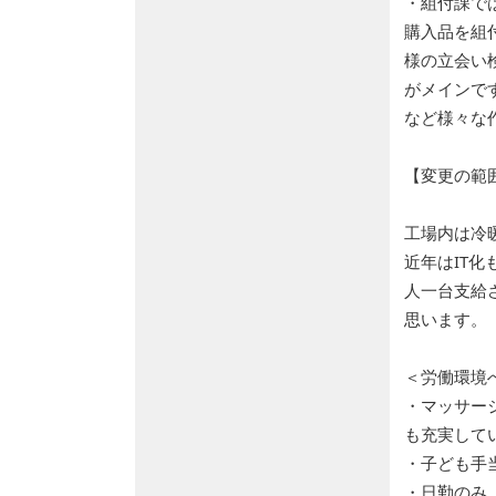
・組付課で
購入品を組
様の立会い
がメインで
など様々な
【変更の範
工場内は冷
近年はIT化
人一台支給
思います。
＜労働環境
・マッサー
も充実して
・子ども手当
・日勤のみ