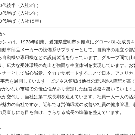
20代後半（入社3年）
30代半ば（入社5年）
40代半ば（入社15年）
徴＞
カシマは、1978年創業、愛知県豊明市を拠点にグローバルな成長
自動車部品メーカーの設備系サプライーとして、自動車の組立や部
る自動機や専用機などの設備製造を行っています。グループ間で仕
り、広大な受注環境の創出と強固な生産体制を実現しています。お
トナーとして誠心誠意、全力でサポートすることで日本、アメリカ
で事業を展開しています。ビジネス領域は他社の新規参入障壁が高
合が少ない市場での優位性があり安定した経営基盤を築いています。
役が交代し、当社は第二成長期を迎えています。社員一人一人の活
が魅力の当社ですが、近年では労働環境の改善や社員の健康管理、
の見直しにも目を向け、さらなる成長の準備を整えています。
＞