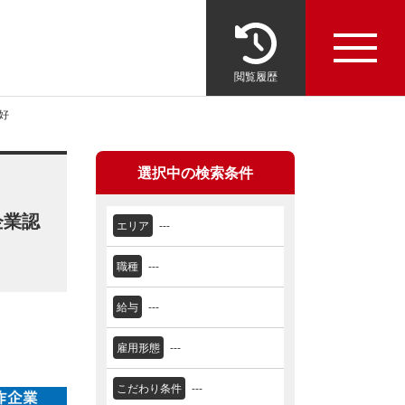
閲覧履歴
好
選択中の検索条件
企業認
エリア
---
職種
---
給与
---
雇用形態
---
こだわり条件
---