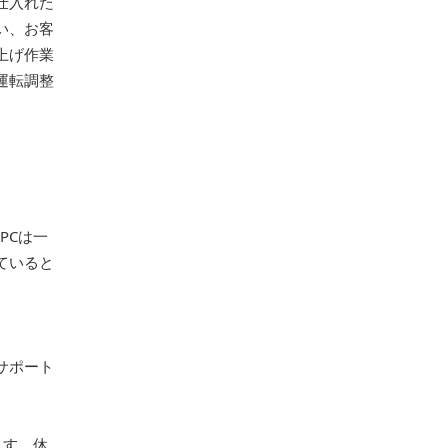
仕入れた
い、お客
上げ作業
運転調整
PCは一
ていると
サポート
ます。休