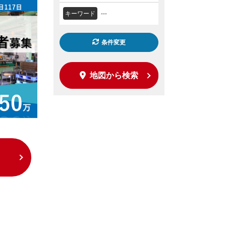
キーワード
---
条件変更
地図から検索