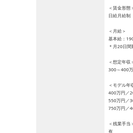
＜賃金形態
日給月給制
＜月給＞
基本給：190
＊月20日間
＜想定年収
300～400
＜モデル年
400万円／
550万円／
750万円／
＜残業手当
有