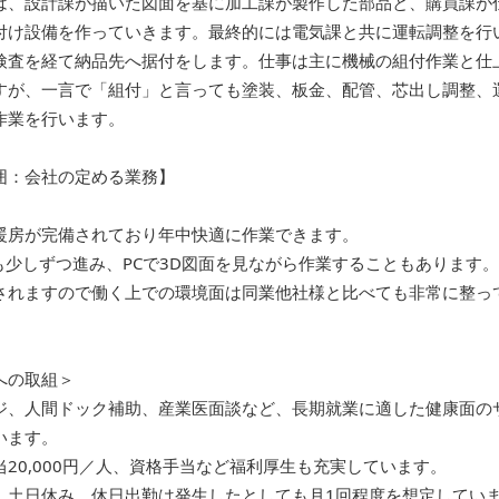
は、設計課が描いた図面を基に加工課が製作した部品と、購買課が
付け設備を作っていきます。最終的には電気課と共に運転調整を行
検査を経て納品先へ据付をします。仕事は主に機械の組付作業と仕
すが、一言で「組付」と言っても塗装、板金、配管、芯出し調整、
作業を行います。
囲：会社の定める業務】
暖房が完備されており年中快適に作業できます。
も少しずつ進み、PCで3D図面を見ながら作業することもあります。
されますので働く上での環境面は同業他社様と比べても非常に整っ
への取組＞
ジ、人間ドック補助、産業医面談など、長期就業に適した健康面の
います。
20,000円／人、資格手当など福利厚生も充実しています。
、土日休み。休日出勤は発生したとしても月1回程度を想定してい