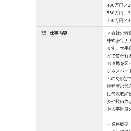
400万円／
550万円／
750万円／
仕事内容
＜会社の特
株式会社ナ
ます。大手
どで使われ
の連携を図
ジネスパー
ムの3拠点
模程度の競
に代表取締
姿や技術力
や人事制度
＜業務概要