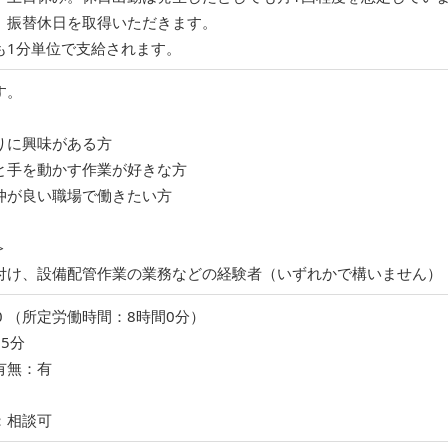
、振替休日を取得いただきます。
も1分単位で支給されます。
す。
りに興味がある方
と手を動かす作業が好きな方
仲が良い職場で働きたい方
＞
付け、設備配管作業の業務などの経験者（いずれかで構いません）
:30 （所定労働時間：8時間0分）
5分
有無：有
：相談可