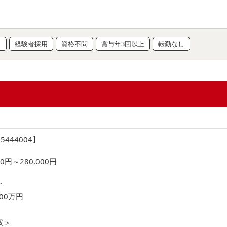
り
経験者採用
資格不問
賞与年3回以上
転勤なし
444004】
00円～280,000円
＞
00万円
収＞