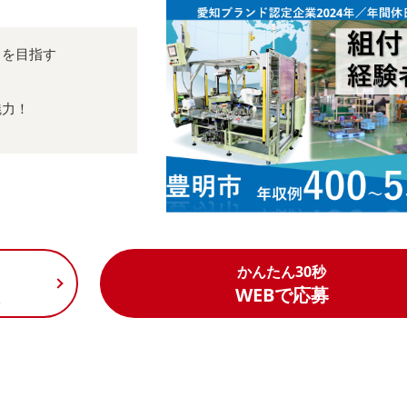
」を目指す
魅力！
かんたん30秒
く
WEBで応募