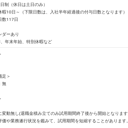
2日制（休日は土日のみ）
休暇10日～（下限日数は、入社半年経過後の付与日数となります）
数117日
ンダーあり
季、年末年始、特別休暇など
＞
補足＞
：無
＞
に変動無し(退職金積み立てのみ試用期間終了後から開始となります
評価や業務遂行状況を鑑みて、試用期間を短縮することがあります