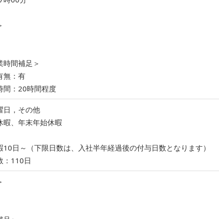
＞
業時間補足＞
有無：有
時間：20時間程度
曜日，その他
休暇、年末年始休暇
暇10日～（下限日数は、入社半年経過後の付与日数となります）
：110日
＞