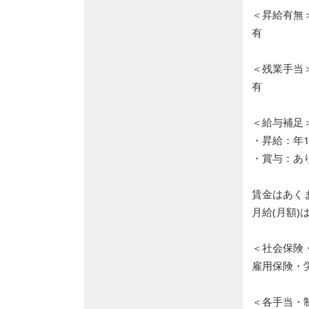
＜昇給有無
有
＜残業手当
有
＜給与補足
・昇給：年
・賞与：あ
賃金はあく
月給(月額
＜社会保険
雇用保険・
＜各手当・