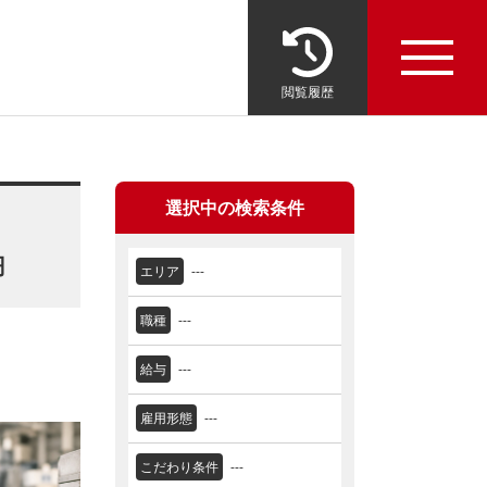
閲覧履歴
選択中の検索条件
円
エリア
---
職種
---
給与
---
雇用形態
---
こだわり条件
---