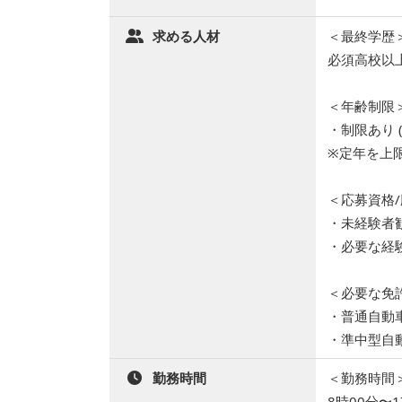
求める人材
＜最終学歴
必須高校以
＜年齢制限
・制限あり (
※定年を上
＜応募資格
・未経験者
・必要な経
＜必要な免
・普通自動
・準中型自動
勤務時間
＜勤務時間
8時00分〜1