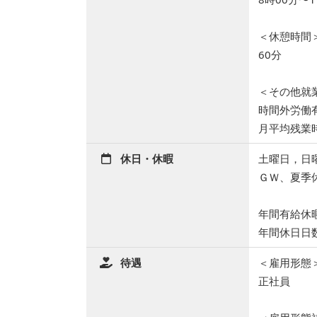
＜休憩時間
60分
＜その他就
時間外労働
月平均残業
休日・休暇
土曜日，日
ＧＷ、夏季
年間有給休
年間休日日数
待遇
＜雇用形態
正社員