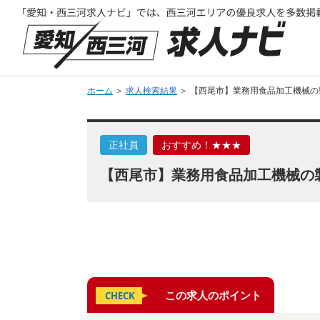
ホーム
＞
求人検索結果
＞ 【西尾市】業務用食品加工機械の製
正社員
おすすめ！★★★
【西尾市】業務用食品加工機械の製
この求人のポイント
CHECK