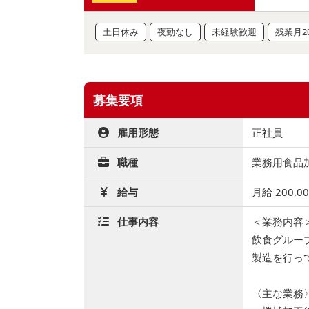
土日休み
夜勤なし
未経験歓迎
残業月2
募集要項
雇用形態
正社員
職種
業務用食品加
給与
月給 200,0
仕事内容
＜業務内容
飲食グルー
製造を行っ
〈主な業務