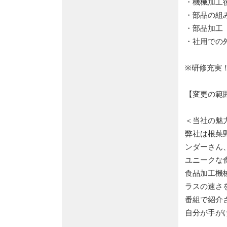
・機械加工
・部品の組
・部品加工
・社用での
※研修充実
【変更の範
＜当社の魅
弊社は根菜
ンダーさん
ユニークな
食品加工機
ラスの速さ
番組で紹介
自分が手が