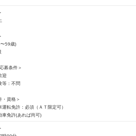
＞
上
＞
〜59歳)
限
/応募条件＞
歓迎
験等：不問
許・資格＞
車運転免許：必須（ＡＴ限定可）
車免許(あれば尚可)
＞
7時00分