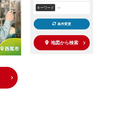
キーワード
---
条件変更
地図から検索