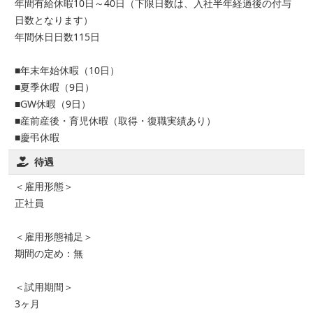
年間有給休暇10日～40日（下限日数は、入社半年経過後の付与
日数となります）
年間休日日数115日
■年末年始休暇（10日）
■夏季休暇（9日）
■GW休暇（9日）
■産前産後・育児休暇（取得・復職実績あり）
■慶弔休暇
待遇
＜雇用形態＞
正社員
＜雇用形態補足＞
期間の定め：無
＜試用期間＞
3ヶ月