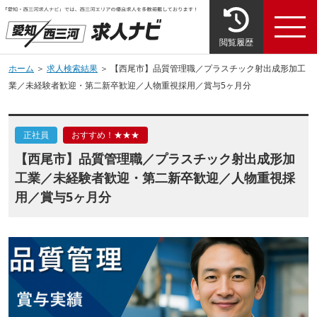
閲覧履歴
ホーム
＞
求人検索結果
＞ 【西尾市】品質管理職／プラスチック射出成形加工
業／未経験者歓迎・第二新卒歓迎／人物重視採用／賞与5ヶ月分
正社員
おすすめ！★★★
【西尾市】品質管理職／プラスチック射出成形加
工業／未経験者歓迎・第二新卒歓迎／人物重視採
用／賞与5ヶ月分