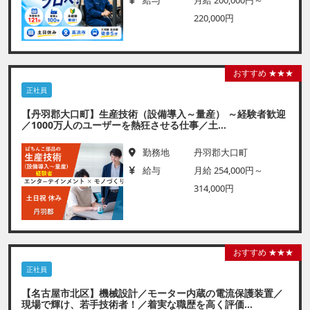
給与
月給 200,000円～
220,000円
おすすめ ★★★
正社員
【丹羽郡大口町】生産技術（設備導入～量産） ～経験者歓迎
／1000万人のユーザーを熱狂させる仕事／土...
勤務地
丹羽郡大口町
給与
月給 254,000円～
314,000円
おすすめ ★★★
正社員
【名古屋市北区】機械設計／モーター内蔵の電流保護装置／
現場で輝け、若手技術者！／着実な職歴を高く評価...