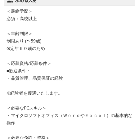
求める人材
＜最終学歴＞
必須：高校以上
＜年齢制限＞
制限あり (〜59歳)
※定年６０歳のため
＜応募資格/応募条件＞
■歓迎条件：
・品質管理、品質保証の経験
※経験者を優遇いたします。
＜必要なPCスキル＞
・マイクロソフトオフィス（ＷｏｒｄやＥｘｃｅｌ）の基本的な
操作
＜必要な免許・資格＞