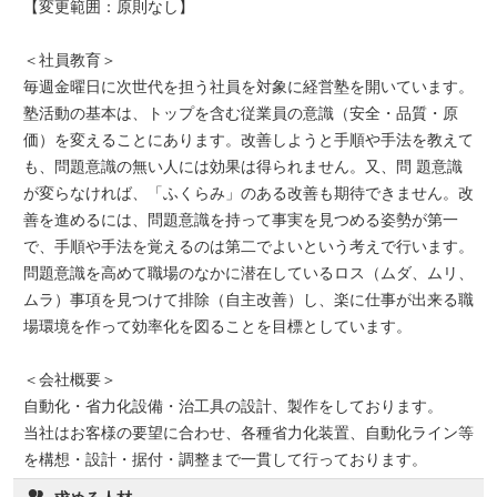
【変更範囲：原則なし】
＜社員教育＞
毎週金曜日に次世代を担う社員を対象に経営塾を開いています。
塾活動の基本は、トップを含む従業員の意識（安全・品質・原
価）を変えることにあります。改善しようと手順や手法を教えて
も、問題意識の無い人には効果は得られません。又、問 題意識
が変らなければ、「ふくらみ」のある改善も期待できません。改
善を進めるには、問題意識を持って事実を見つめる姿勢が第一
で、手順や手法を覚えるのは第二でよいという考えで行います。
問題意識を高めて職場のなかに潜在しているロス（ムダ、ムリ、
ムラ）事項を見つけて排除（自主改善）し、楽に仕事が出来る職
場環境を作って効率化を図ることを目標としています。
＜会社概要＞
自動化・省力化設備・治工具の設計、製作をしております。
当社はお客様の要望に合わせ、各種省力化装置、自動化ライン等
を構想・設計・据付・調整まで一貫して行っております。